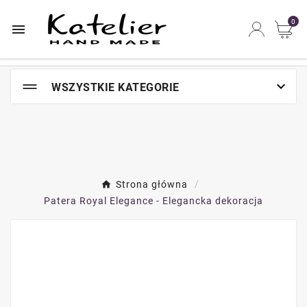
Najszybsze na świecie miejsce zakupów online

0


WSZYSTKIE KATEGORIE
Strona główna
Patera Royal Elegance - Elegancka dekoracja