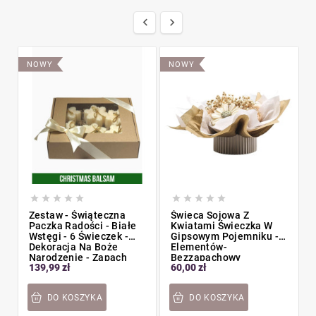


NOWY
NOWY










Zestaw - Świąteczna
Świeca Sojowa Z
Paczka Radości - Białe
Kwiatami Świeczka W
Wstęgi - 6 Świeczek -
Gipsowym Pojemniku - 8
Dekoracja Na Boże
Elementów-
Narodzenie - Zapach
Bezzapachowy
139,99 zł
60,00 zł
Christmas Balsam
DO KOSZYKA
DO KOSZYKA