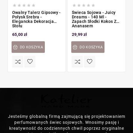










Owalny Talerz Gipsowy -
Świeca Sojowa - Juicy
Połysk Srebra -
Dreams - 140 Ml -
Elegancka Dekoracja
Zapach Słodki Kokos Z
Stołu
Ananasem
65,00 zł
29,99 zł
DO KOSZYKA
DO KOSZYKA
Jesteśmy globalną firmą zajmującą się projektowaniem
perfumowanych świec sojowych. Wnosimy pasję i
kreatywność do codziennych chwil poprzez oryginalne