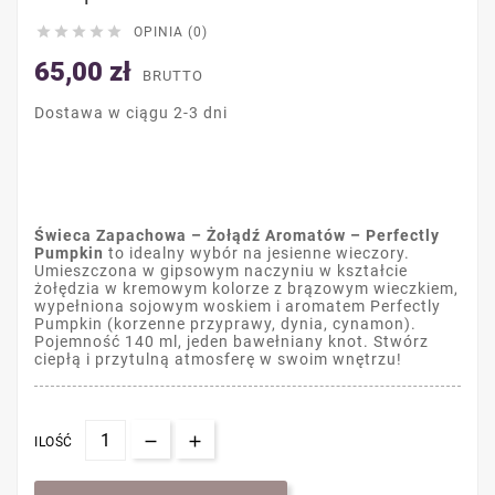





OPINIA (0)
65,00 zł
BRUTTO
Dostawa w ciągu 2-3 dni
Świeca Zapachowa – Żołądź Aromatów – Perfectly
Pumpkin
to idealny wybór na jesienne wieczory.
Umieszczona w gipsowym naczyniu w kształcie
żołędzia w kremowym kolorze z brązowym wieczkiem,
wypełniona sojowym woskiem i aromatem Perfectly
Pumpkin (korzenne przyprawy, dynia, cynamon).
Pojemność 140 ml, jeden bawełniany knot. Stwórz
ciepłą i przytulną atmosferę w swoim wnętrzu!
ILOŚĆ