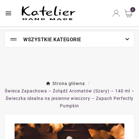
Najszybsze na świecie miejsce zakupów online

0


WSZYSTKIE KATEGORIE
Strona główna
Świeca Zapachowa – Żołądź Aromatów (Szary) – 140 ml –
Świeczka idealna na jesienne wieczory – Zapach Perfectly
Pumpkin