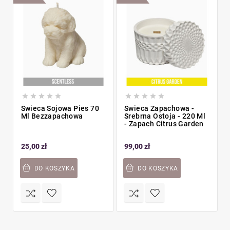










Świeca Sojowa Pies 70
Świeca Zapachowa -
Ml Bezzapachowa
Srebrna Ostoja - 220 Ml
Ż
- Zapach Citrus Garden
25,00 zł
99,00 zł
DO KOSZYKA
DO KOSZYKA