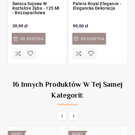
Świeca Sojowa W
Patera Royal Elegance -
Kształcie Zęba - 125 Ml
Elegancka Dekoracja
- Bezzapachowa
39,99 zł
99,00 zł
DO KOSZYKA
DO KOSZYKA
16 Innych Produktów W Tej Samej
Kategorii:


NOWY
NOWY