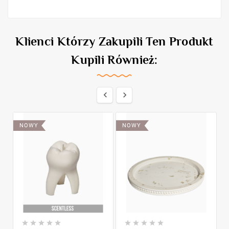
Klienci Którzy Zakupili Ten Produkt
Kupili Również:


NOWY
NOWY









