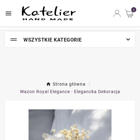
Najszybsze na świecie miejsce zakupów online

0


WSZYSTKIE KATEGORIE
Strona główna
Wazon Royal Elegance - Elegancka Dekoracja