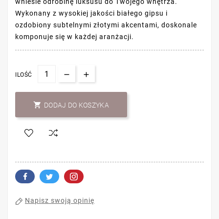
wniesie odrobinę luksusu do Twojego wnętrza.
Wykonany z wysokiej jakości białego gipsu i
ozdobiony subtelnymi złotymi akcentami, doskonale
komponuje się w każdej aranżacji.
ILOŚĆ

DODAJ DO KOSZYKA
Napisz swoją opinię