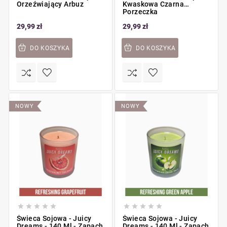
Orzeźwiający Arbuz
Kwaskowa Czarna
Porzeczka
29,99 zł
29,99 zł
DO KOSZYKA
DO KOSZYKA
NOWY
NOWY










Świeca Sojowa - Juicy
Świeca Sojowa - Juicy
Dreams - 140 Ml - Zapach
Dreams - 140 Ml - Zapach