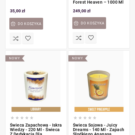
Forest Heaven – 1000 Ml
35,00 zł
249,00 zł
DO KOSZYKA
DO KOSZYKA
NOWY
NOWY










Świeca Zapachowa - Iskra
Świeca Sojowa - Juicy
Wiedzy - 220 Ml - Świeca
Dreams - 140 Ml - Zapach
Z Dedykacją Dla
Słodkiego Ananasa