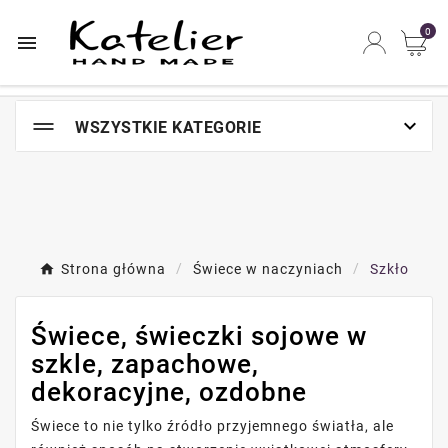
Najszybsze na świecie miejsce zakupów online

0


WSZYSTKIE KATEGORIE
Strona główna
Świece w naczyniach
Szkło
Świece, świeczki sojowe w
szkle, zapachowe,
dekoracyjne, ozdobne
Świece to nie tylko źródło przyjemnego światła, ale