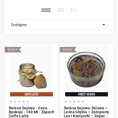

Dostępne
NOWY
NOWY










Świeca Sojowa - Oaza
Świeca Sojowo-Żelowa –
Spokoju - 140 Ml - Zapach
Leśna Głębia – Zatopiony
Caffe Latte
Las I Kamyczki – Zapach