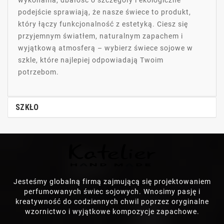
wykonania, dbałość o szczegóły i ekologiczne
podejście sprawiają, że nasze świece to produkt,
który łączy funkcjonalność z estetyką. Ciesz się
przyjemnym światłem, naturalnym zapachem i
wyjątkową atmosferą – wybierz świece sojowe w
szkle, które najlepiej odpowiadają Twoim
potrzebom.
SZKŁO
Jesteśmy globalną firmą zajmującą się projektowaniem
perfumowanych świec sojowych. Wnosimy pasję i
kreatywność do codziennych chwil poprzez oryginalne
wzornictwo i wyjątkowe kompozycje zapachowe.