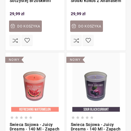
Soczystej Brzoskwini
Słodki Kokos Z Ananasem
29,99 zł
29,99 zł
DO KOSZYKA
DO KOSZYKA
NOWY
NOWY










Świeca Sojowa - Juicy
Świeca Sojowa - Juicy
Dreams - 140 Ml - Zapach
Dreams - 140 Ml - Zapach