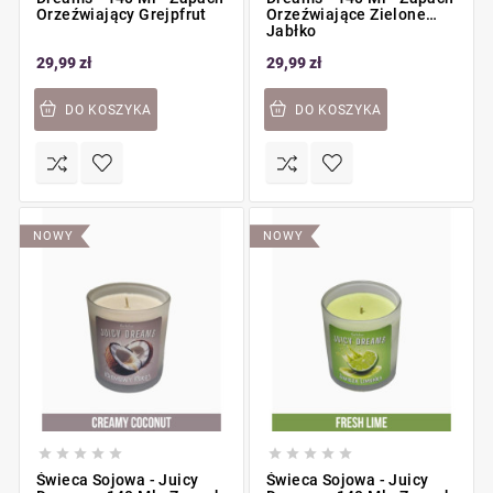
Orzeźwiający Grejpfrut
Orzeźwiające Zielone
Jabłko
29,99 zł
29,99 zł
DO KOSZYKA
DO KOSZYKA
NOWY
NOWY










Świeca Sojowa - Juicy
Świeca Sojowa - Juicy