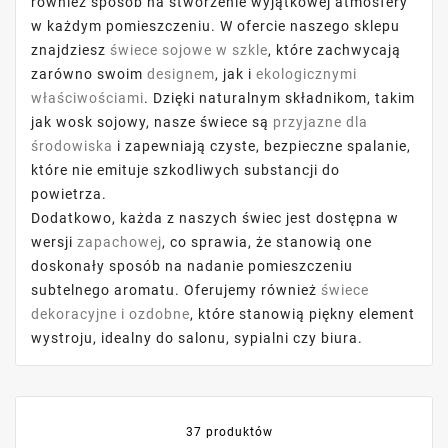
również sposób na stworzenie wyjątkowej atmosfery
w każdym pomieszczeniu. W ofercie naszego sklepu
znajdziesz
świece sojowe w szkle
, które zachwycają
zarówno swoim
designem
, jak i
ekologicznymi
właściwościami
. Dzięki naturalnym składnikom, takim
jak wosk sojowy, nasze świece są
przyjazne dla
środowiska
i zapewniają czyste, bezpieczne spalanie,
które nie emituje szkodliwych substancji do
powietrza.
Dodatkowo, każda z naszych świec jest dostępna w
wersji
zapachowej
, co sprawia, że stanowią one
doskonały sposób na nadanie pomieszczeniu
subtelnego aromatu. Oferujemy również
świece
dekoracyjne i ozdobne
, które stanowią piękny element
wystroju, idealny do salonu, sypialni czy biura.
37 produktów