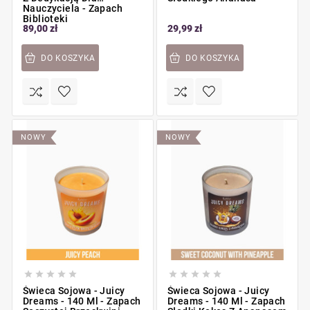
Nauczyciela - Zapach
Biblioteki
89,00 zł
29,99 zł
DO KOSZYKA
DO KOSZYKA
NOWY
NOWY










Świeca Sojowa - Juicy
Świeca Sojowa - Juicy
Dreams - 140 Ml - Zapach
Dreams - 140 Ml - Zapach