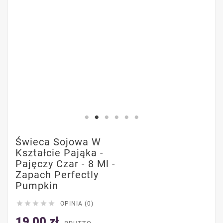
Świeca Sojowa W
Kształcie Pająka -
Pajęczy Czar - 8 Ml -
Zapach Perfectly
Pumpkin





OPINIA (0)
19,00 zł