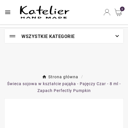
Najszybsze na świecie miejsce zakupów online

0


WSZYSTKIE KATEGORIE
Strona główna
Świeca sojowa w kształcie pająka - Pajęczy Czar - 8 ml -
Zapach Perfectly Pumpkin