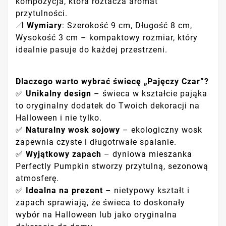
kompozycja, która roztacza aromat
przytulności.
📐
Wymiary
: Szerokość 9 cm, Długość 8 cm,
Wysokość 3 cm – kompaktowy rozmiar, który
idealnie pasuje do każdej przestrzeni.
Dlaczego warto wybrać świecę „Pajęczy Czar”?
✅
Unikalny design
– świeca w kształcie pająka
to oryginalny dodatek do Twoich dekoracji na
Halloween i nie tylko.
✅
Naturalny wosk sojowy
– ekologiczny wosk
zapewnia czyste i długotrwałe spalanie.
✅
Wyjątkowy zapach
– dyniowa mieszanka
Perfectly Pumpkin stworzy przytulną, sezonową
atmosferę.
✅
Idealna na prezent
– nietypowy kształt i
zapach sprawiają, że świeca to doskonały
wybór na Halloween lub jako oryginalna