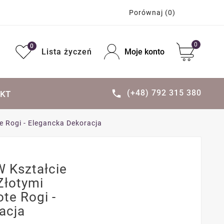
Porównaj
(0)
0
0
Lista życzeń
Moje konto
(+48) 792 315 380

KT
te Rogi - Elegancka Dekoracja
W Kształcie
 Złotymi
ote Rogi -
acja