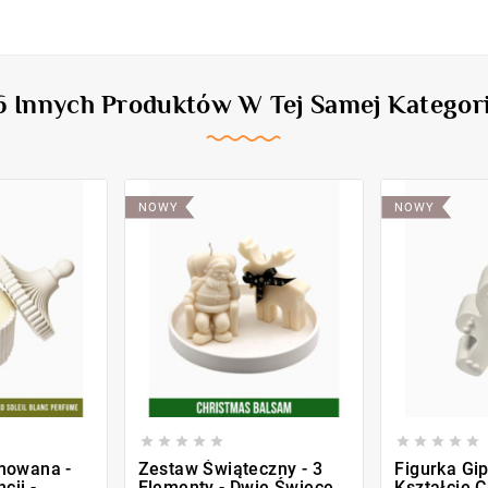
6 Innych Produktów W Tej Samej Kategori
NOWY
NOWY










mowana -
Zestaw Świąteczny - 3
Figurka Gi
cji -
Elementy - Dwie Świece
Kształcie 