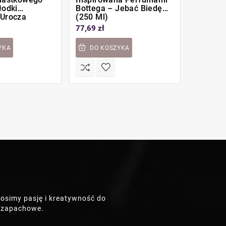
łodki
Bottega – Jebać Biedę
Prezent
 Urocza
(250 Ml)
Zapach
(V&R)
77,69 zł
39,99 zł
YKA
DO KOSZYKA
DO K
osimy pasję i kreatywność do
e zapachowe.