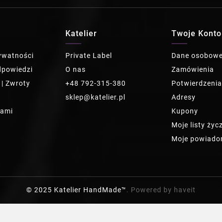
Katelier
Twoje Konto
rywatności
Private Label
Dane osobow
dpowiedzi
O nas
Zamówienia
 | Zwroty
+48 792-315-380
Potwierdzeni
sklep@katelier.pl
Adresy
nami
Kupony
Moje listy życ
Moje powiado
© 2025 Katelier HandMade™
. Powered by haveit