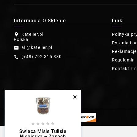
Informacja O Sklepie
Linki
Katelier.pl
Polityka p
location_on
Polska
Pytania i o
all@katelier.pl
email
Reklamacje
(+48) 792 315 380
call
Regulamin
Kontakt z 






Świeca Misie Tulisie
Niebieska – Zapach