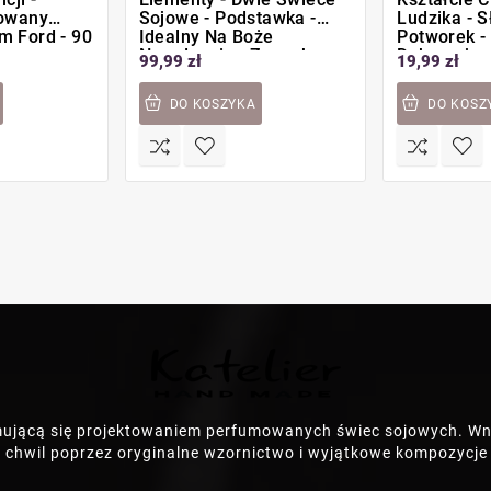
rowany
Sojowe - Podstawka -
Ludzika - S
 Ford - 90
Idealny Na Boże
Potworek -
Narodzenie - Zapach
Dekoracja
99,99 zł
19,99 zł
Christmas Balsam
DO KOSZYKA
DO KOSZ
mującą się projektowaniem perfumowanych świec sojowych. Wn
 chwil poprzez oryginalne wzornictwo i wyjątkowe kompozycj