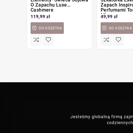
O Zapachu Luxe
Zapach Inspi
Cashmere
Perfumami Tom
Ml
119,99 zł
49,99 zł
DO KOSZYKA
DO KOSZYKA
Jesteśmy globalną firmą zaj
codziennych