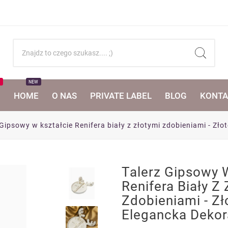
T
NEW
I
HOME
O NAS
PRIVATE LABEL
BLOG
KONTA
 Gipsowy w kształcie Renifera biały z złotymi zdobieniami - Zło
Talerz Gipsowy 
Renifera Biały Z
Zdobieniami - Zł
Elegancka Dekor