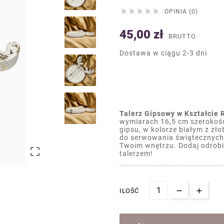





OPINIA (0)
45,00 zł
BRUTTO
Dostawa w ciągu 2-3 dni
Talerz Gipsowy w Kształcie R
wymiarach 16,5 cm szerokośc
gipsu, w kolorze białym z zło
do serwowania świątecznych
Twoim wnętrzu. Dodaj odrobi

talerzem!
ILOŚĆ