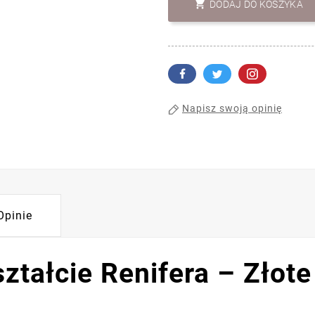

DODAJ DO KOSZYKA
Napisz swoją opinię
Opinie
ztałcie Renifera – Złote