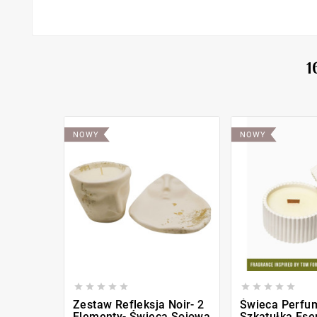
1
NOWY
NOWY










Zestaw Refleksja Noir- 2
Świeca Perfu
Elementy- Świeca Sojowa
Szkatułka Esen