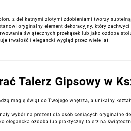
loru z delikatnymi złotymi zdobieniami tworzy subtelną
 stanowi oryginalny element dekoracyjny, który zachwyci
wowania świątecznych przekąsek lub jako ozdoba stołu
e trwałość i elegancki wygląd przez wiele lat.
ać Talerz Gipsowy w Ksz
zą magię świąt do Twojego wnętrza, a unikalny kształt 
nały wybór na prezent dla osób ceniących oryginalne de
o elegancka ozdoba lub praktyczny talerz na świąteczn