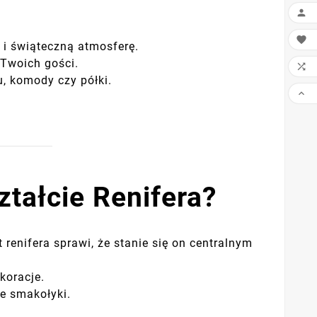


 i świąteczną atmosferę.
 Twoich gości.

, komody czy półki.

tałcie Renifera?
renifera sprawi, że stanie się on centralnym
koracje.
e smakołyki.