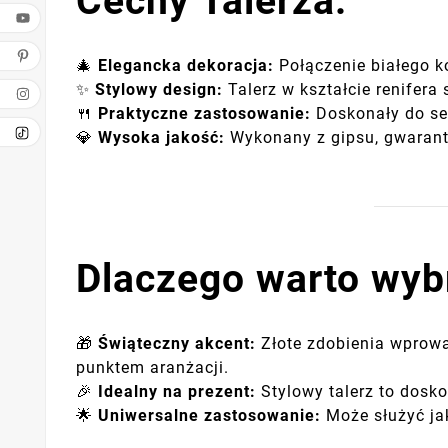
Cechy Talerza:
🎄
Elegancka dekoracja:
Połączenie białego ko
✨
Stylowy design:
Talerz w kształcie renifera
🍴
Praktyczne zastosowanie:
Doskonały do ser
💎
Wysoka jakość:
Wykonany z gipsu, gwarantuj
Dlaczego warto wybr
🎁
Świąteczny akcent:
Złote zdobienia wprowad
punktem aranżacji.
🎉
Idealny na prezent:
Stylowy talerz to dosko
🌟
Uniwersalne zastosowanie:
Może służyć jak