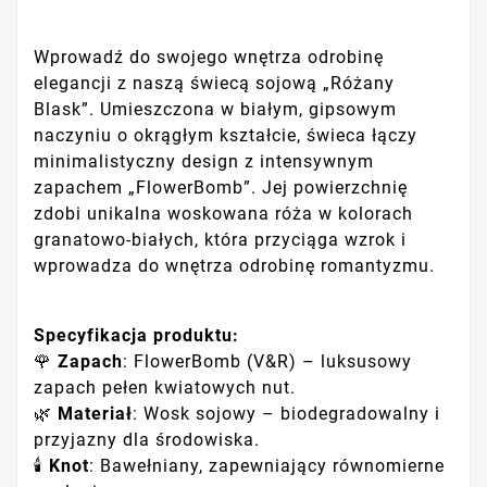
Wprowadź do swojego wnętrza odrobinę
elegancji z naszą świecą sojową „Różany
Blask”. Umieszczona w białym, gipsowym
naczyniu o okrągłym kształcie, świeca łączy
minimalistyczny design z intensywnym
zapachem „FlowerBomb”. Jej powierzchnię
zdobi unikalna woskowana róża w kolorach
granatowo-białych, która przyciąga wzrok i
wprowadza do wnętrza odrobinę romantyzmu.
Specyfikacja produktu:
🌹
Zapach
: FlowerBomb (V&R) – luksusowy
zapach pełen kwiatowych nut.
🌿
Materiał
: Wosk sojowy – biodegradowalny i
przyjazny dla środowiska.
🕯️
Knot
: Bawełniany, zapewniający równomierne