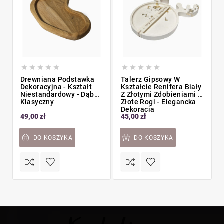










Drewniana Podstawka
Talerz Gipsowy W
Dekoracyjna - Kształt
Kształcie Renifera Biały
Niestandardowy - Dąb
Z Złotymi Zdobieniami -
Klasyczny
Złote Rogi - Elegancka
Dekoracja
49,00 zł
45,00 zł
DO KOSZYKA
DO KOSZYKA