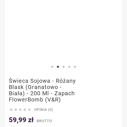
Świeca Sojowa - Różany
Blask (Granatowo -
Biała) - 200 Ml - Zapach
FlowerBomb (V&R)





OPINIA (0)
59,99 zł
BRUTTO