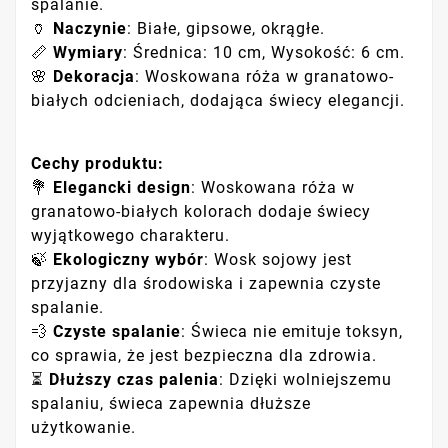
spalanie.
🏺
Naczynie
: Białe, gipsowe, okrągłe.
📏
Wymiary
: Średnica: 10 cm, Wysokość: 6 cm.
🌸
Dekoracja
: Woskowana róża w granatowo-
białych odcieniach, dodająca świecy elegancji.
Cechy produktu:
💐
Elegancki design
: Woskowana róża w
granatowo-białych kolorach dodaje świecy
wyjątkowego charakteru.
🍃
Ekologiczny wybór
: Wosk sojowy jest
przyjazny dla środowiska i zapewnia czyste
spalanie.
💨
Czyste spalanie
: Świeca nie emituje toksyn,
co sprawia, że jest bezpieczna dla zdrowia.
⏳
Dłuższy czas palenia
: Dzięki wolniejszemu
spalaniu, świeca zapewnia dłuższe
użytkowanie.