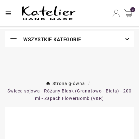
Najszybsze na świecie miejsce zakupów online

0


WSZYSTKIE KATEGORIE
Strona główna
Świeca sojowa - Różany Blask (Granatowo - Biała) - 200
ml - Zapach FlowerBomb (V&R)