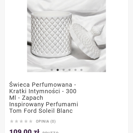
Świeca Perfumowana -
Kratki Intymności - 300
Ml - Zapach
Inspirowany Perfumami
Tom Ford Soleil Blanc





OPINIA (0)
109,00 zł