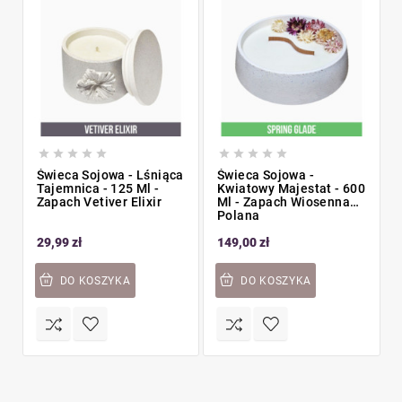










Świeca Sojowa - Lśniąca
Świeca Sojowa -
Tajemnica - 125 Ml -
Kwiatowy Majestat - 600
Zapach Vetiver Elixir
Ml - Zapach Wiosenna
Polana
29,99 zł
149,00 zł
DO KOSZYKA
DO KOSZYKA