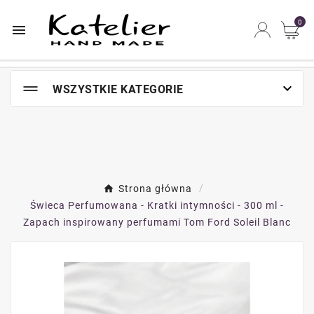
Najszybsze na świecie miejsce zakupów online

0


WSZYSTKIE KATEGORIE
Strona główna
Świeca Perfumowana - Kratki intymności - 300 ml -
Zapach inspirowany perfumami Tom Ford Soleil Blanc