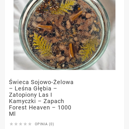
Świeca Sojowo-Żelowa
– Leśna Głębia –
Zatopiony Las I
Kamyczki – Zapach
Forest Heaven – 1000
Ml





OPINIA (0)