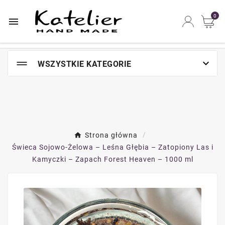
Najszybsze na świecie miejsce zakupów online

0


WSZYSTKIE KATEGORIE
Strona główna
Świeca Sojowo-Żelowa – Leśna Głębia – Zatopiony Las i
Kamyczki – Zapach Forest Heaven – 1000 ml