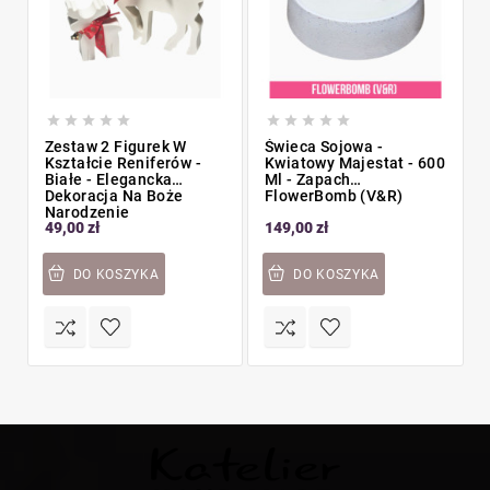










Zestaw 2 Figurek W
Świeca Sojowa -
Kształcie Reniferów -
Kwiatowy Majestat - 600
Białe - Elegancka
Ml - Zapach
Dekoracja Na Boże
FlowerBomb (V&R)
Narodzenie
49,00 zł
149,00 zł
DO KOSZYKA
DO KOSZYKA