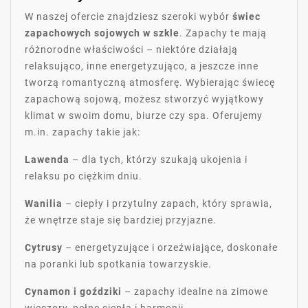
W naszej ofercie znajdziesz szeroki wybór
świec
zapachowych sojowych w szkle
. Zapachy te mają
różnorodne właściwości – niektóre działają
relaksująco, inne energetyzująco, a jeszcze inne
tworzą romantyczną atmosferę. Wybierając świecę
zapachową sojową, możesz stworzyć wyjątkowy
klimat w swoim domu, biurze czy spa. Oferujemy
m.in. zapachy takie jak:
Lawenda
– dla tych, którzy szukają ukojenia i
relaksu po ciężkim dniu.
Wanilia
– ciepły i przytulny zapach, który sprawia,
że wnętrze staje się bardziej przyjazne.
Cytrusy
– energetyzujące i orzeźwiające, doskonałe
na poranki lub spotkania towarzyskie.
Cynamon i goździki
– zapachy idealne na zimowe
wieczory, pełne ciepła i harmonii.