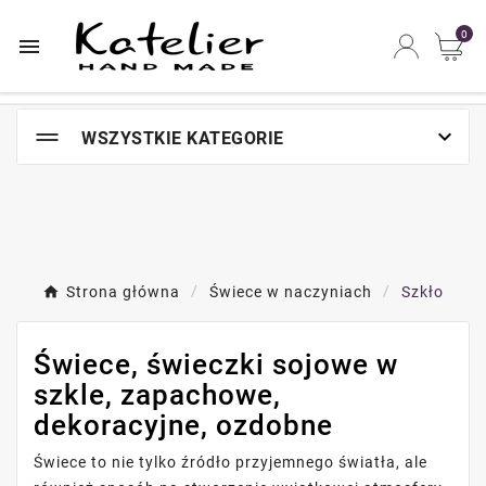
Najszybsze na świecie miejsce zakupów online

0


WSZYSTKIE KATEGORIE
Strona główna
Świece w naczyniach
Szkło
Świece, świeczki sojowe w
szkle, zapachowe,
dekoracyjne, ozdobne
Świece to nie tylko źródło przyjemnego światła, ale