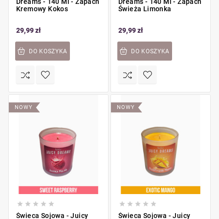
Dreams - 140 Ml - Zapach
Dreams - 140 Ml - Zapach
Kremowy Kokos
Świeża Limonka
29,99 zł
29,99 zł
DO KOSZYKA
DO KOSZYKA
NOWY
NOWY










Świeca Sojowa - Juicy
Świeca Sojowa - Juicy