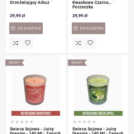
Orzeźwiający Arbuz
Kwaskowa Czarna
Porzeczka
29,99 zł
29,99 zł
DO KOSZYKA
DO KOSZYKA
NOWY
NOWY










Świeca Sojowa - Juicy
Świeca Sojowa - Juicy
Dreams - 140 Ml - Zapach
Dreams - 140 Ml - Zapach