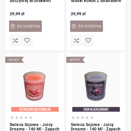
Soczystej Brzoskwini
Słodki Kokos Z Ananasem
29,99 zł
29,99 zł
DO KOSZYKA
DO KOSZYKA
NOWY
NOWY










Świeca Sojowa - Juicy
Świeca Sojowa - Juicy
Dreams - 140 Ml - Zapach
Dreams - 140 Ml - Zapach