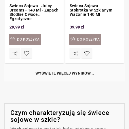
Świeca Sojowa - Juicy
Świeca Sojowa -
Dreams - 140 Ml - Zapach
Stokrotka W Szklanym
Słodkie Owoce
Wazonie 140 Ml
Egzotyczne
29,99 zł
39,99 zł
DO KOSZYKA
DO KOSZYKA
WYŚWIETL WIĘCEJ WYNIKÓW...
Czym charakteryzują się świece
sojowe w szkle?
Wosk sojowy
to materiał, który zdobywa coraz