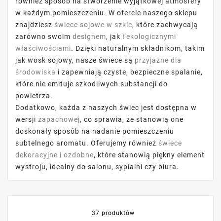
również sposób na stworzenie wyjątkowej atmosfery
w każdym pomieszczeniu. W ofercie naszego sklepu
znajdziesz
świece sojowe w szkle
, które zachwycają
zarówno swoim
designem
, jak i
ekologicznymi
właściwościami
. Dzięki naturalnym składnikom, takim
jak wosk sojowy, nasze świece są
przyjazne dla
środowiska
i zapewniają czyste, bezpieczne spalanie,
które nie emituje szkodliwych substancji do
powietrza.
Dodatkowo, każda z naszych świec jest dostępna w
wersji
zapachowej
, co sprawia, że stanowią one
doskonały sposób na nadanie pomieszczeniu
subtelnego aromatu. Oferujemy również
świece
dekoracyjne i ozdobne
, które stanowią piękny element
wystroju, idealny do salonu, sypialni czy biura.
37 produktów