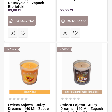
Nauczyciela - Zapach
Biblioteki
89,00 zł
29,99 zł
DO KOSZYKA
DO KOSZYKA
NOWY
NOWY










Świeca Sojowa - Juicy
Świeca Sojowa - Juicy
Dreams - 140 Ml - Zapach
Dreams - 140 Ml - Zapach