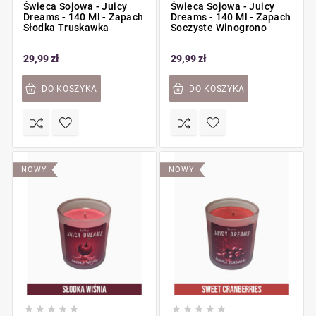
Świeca Sojowa - Juicy
Świeca Sojowa - Juicy
Dreams - 140 Ml - Zapach
Dreams - 140 Ml - Zapach
Słodka Truskawka
Soczyste Winogrono
29,99 zł
29,99 zł
DO KOSZYKA
DO KOSZYKA
NOWY
NOWY









