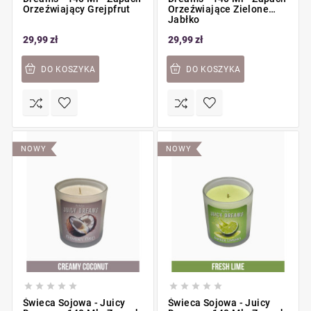
Orzeźwiający Grejpfrut
Orzeźwiające Zielone
Jabłko
29,99 zł
29,99 zł
DO KOSZYKA
DO KOSZYKA
NOWY
NOWY










Świeca Sojowa - Juicy
Świeca Sojowa - Juicy