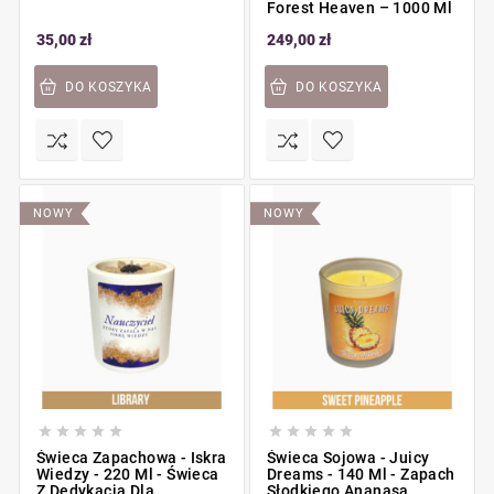
Forest Heaven – 1000 Ml
35,00 zł
249,00 zł
DO KOSZYKA
DO KOSZYKA
NOWY
NOWY










Świeca Zapachowa - Iskra
Świeca Sojowa - Juicy
Wiedzy - 220 Ml - Świeca
Dreams - 140 Ml - Zapach
Z Dedykacją Dla
Słodkiego Ananasa