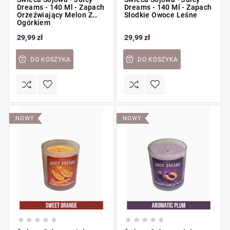
Dreams - 140 Ml - Zapach
Dreams - 140 Ml - Zapach
Orzeźwiający Melon Z
Słodkie Owoce Leśne
Ogórkiem
29,99 zł
29,99 zł
DO KOSZYKA
DO KOSZYKA
NOWY
NOWY









