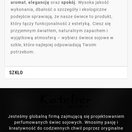
aromat
,
elegancję
oraz
spokój
. Wysoka jakość
wykonania, dbałość o szczegóły i ekologiczne
podejście sprawiają, że nasze świece to produkt,
który łączy funkcjonalność z estetyką. Ciesz się
przyjemnym światłem, naturalnym zapachem i
wyjątkową atmosferą – wybierz świece sojowe w
szkle, które najlepiej odpowiadają Twoim
potrzebom.
SZKŁO
Jesteśmy globalną firmą zajmującą się projektowaniem
perfumowanych świec sojowych. Wnosimy pasję i
kreatywność do codziennych chwil poprzez oryginalne