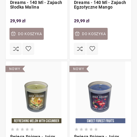
Dreams - 140 Ml - Zapach
Dreams - 140 Ml - Zapach
Słodka Malina
Egzotyczne Mango
29,99 zł
29,99 zł
DO KOSZYKA
DO KOSZYKA
NOWY
NOWY










Świeca Sojowa - Juicy
Świeca Sojowa - Juicy