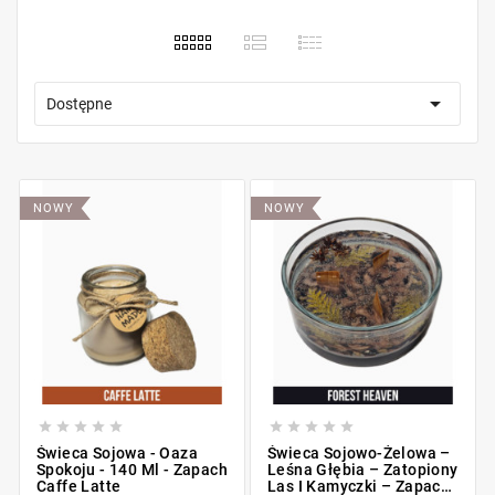

Dostępne
NOWY
NOWY










Świeca Sojowa - Oaza
Świeca Sojowo-Żelowa –
Spokoju - 140 Ml - Zapach
Leśna Głębia – Zatopiony
Caffe Latte
Las I Kamyczki – Zapach