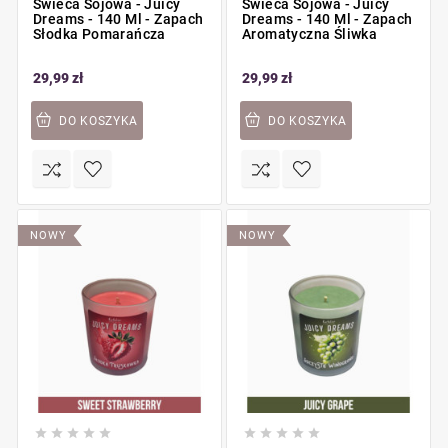
Świeca Sojowa - Juicy
Świeca Sojowa - Juicy
Dreams - 140 Ml - Zapach
Dreams - 140 Ml - Zapach
Słodka Pomarańcza
Aromatyczna Śliwka
29,99 zł
29,99 zł
DO KOSZYKA
DO KOSZYKA
NOWY
NOWY









