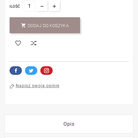
ILOŚĆ

DODAJ DO KOSZYKA
Napisz swoją opinię
Opis