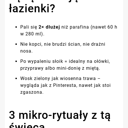
łazienki?
Pali się
2× dłużej
niż parafina (nawet 60 h
w 280 ml).
Nie kopci, nie brudzi ścian, nie drażni
nosa.
Po wypaleniu słoik = idealny na ołówki,
przyprawy albo mini-donię z miętą.
Wosk zielony jak wiosenna trawa –
wygląda jak z Pinteresta, nawet jak stoi
zgaszona.
3 mikro-rytuały z tą
świecą