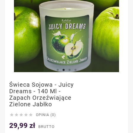
Świeca Sojowa - Juicy
Dreams - 140 Ml -
Zapach Orzeźwiające
Zielone Jabłko





OPINIA (0)
29,99 zł
BRUTTO