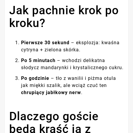
Jak pachnie krok po
kroku?
Pierwsze 30 sekund
– eksplozja: kwaśna
cytryna + zielona skórka.
Po 5 minutach
– wchodzi delikatna
słodycz mandarynki i krystalicznego cukru.
Po godzinie
– tło z wanilii i piżma otula
jak miękki szalik, ale wciąż czuć ten
chrupiący jabłkowy nerw
.
Dlaczego goście
będą kraść ją z