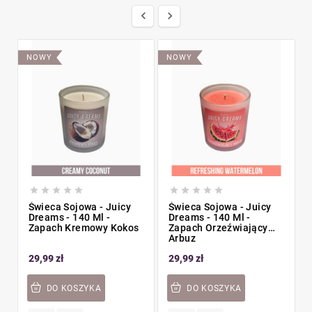


NOWY
NOWY










Świeca Sojowa - Juicy
Świeca Sojowa - Juicy
Dreams - 140 Ml -
Dreams - 140 Ml -
Zapach Kremowy Kokos
Zapach Orzeźwiający
Arbuz
29,99 zł
29,99 zł
DO KOSZYKA
DO KOSZYKA