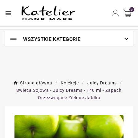
Najszybsze na świecie miejsce zakupów online

0


WSZYSTKIE KATEGORIE
Strona główna
Kolekcje
Juicy Dreams
Świeca Sojowa - Juicy Dreams - 140 ml - Zapach
Orzeźwiające Zielone Jabłko