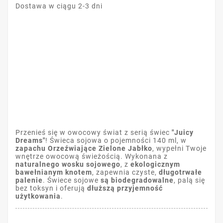
Dostawa w ciągu 2-3 dni
Przenieś się w owocowy świat z serią świec
"Juicy
Dreams"
! Świeca sojowa o pojemności 140 ml, w
zapachu Orzeźwiające Zielone Jabłko
, wypełni Twoje
wnętrze owocową świeżością. Wykonana z
naturalnego wosku sojowego
, z
ekologicznym
bawełnianym knotem
, zapewnia czyste,
długotrwałe
palenie
. Świece sojowe
są biodegradowalne
, palą się
bez toksyn i oferują
dłuższą przyjemność
użytkowania
.