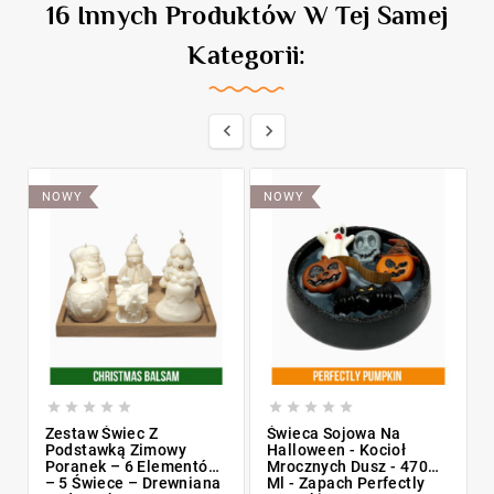
16 Innych Produktów W Tej Samej
Kategorii:


NOWY
NOWY










Zestaw Świec Z
Świeca Sojowa Na
Podstawką Zimowy
Halloween - Kocioł
Poranek – 6 Elementów
Mrocznych Dusz - 470
– 5 Świece – Drewniana
Ml - Zapach Perfectly