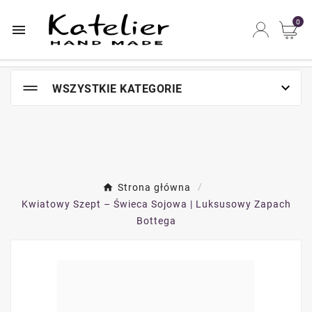
Najszybsze na świecie miejsce zakupów online

0


WSZYSTKIE KATEGORIE
Strona główna
Kwiatowy Szept – Świeca Sojowa | Luksusowy Zapach
Bottega