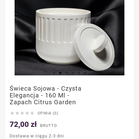
Świeca Sojowa - Czysta
Elegancja - 160 Ml -
Zapach Citrus Garden





OPINIA (0)
72,00 zł
BRUTTO
Dostawa w ciągu 2-3 dni