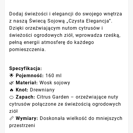
Dodaj świeżości i elegancji do swojego wnętrza
z naszą Świecą Sojową „Czysta Elegancja”.
Dzięki orzeźwiającym nutom cytrusów i
świeżości ogrodowych ziół, wprowadza rześką,
pełną energii atmosferę do każdego
pomieszczenia.
Specyfikacja:
🌟
Pojemność:
160 ml
🌿
Materiał:
Wosk sojowy
🔥
Knot:
Drewniany
🍊
Zapach:
Citrus Garden – orzeźwiające nuty
cytrusów połączone ze świeżością ogrodowych
ziół
📏
Wymiary:
Doskonała wielkość do mniejszych
przestrzeni