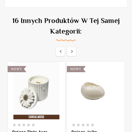
16 Innych Produktów W Tej Samej
Kategorii:


NOWY
NOWY









