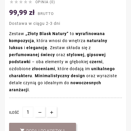





OPINIA (0)
99,99 zł
BRUTTO
Dostawa w ciągu 2-3 dni
Zestaw
„Złoty Blask Natury”
to
wyrafinowana
kompozycja
, która wnosi do wnętrza
naturalny
luksus
i
elegancję
. Zestaw składa się z
perfumowanej świecy
oraz
stylowej, gipsowej
podstawki
– oba elementy w głębokiej
czerni
,
ozdobione
złoceniami
, które dodają im
unikalnego
charakteru
.
Minimalistyczny design
oraz wyraziste
detale czynią go idealnym do
nowoczesnych
aranżacji
.
ILOŚĆ

DODAJ DO KOSZYKA