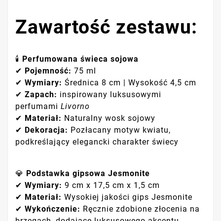
Zawartość zestawu:
🕯
Perfumowana świeca sojowa
✔
Pojemność:
75 ml
✔
Wymiary:
Średnica 8 cm | Wysokość 4,5 cm
✔
Zapach:
inspirowany luksusowymi
perfumami
Livorno
✔
Materiał:
Naturalny wosk sojowy
✔
Dekoracja:
Pozłacany motyw kwiatu,
podkreślający elegancki charakter świecy
💎
Podstawka gipsowa Jesmonite
✔
Wymiary:
9 cm x 17,5 cm x 1,5 cm
✔
Materiał:
Wysokiej jakości gips Jesmonite
✔
Wykończenie:
Ręcznie zdobione złocenia na
brzegach, dodające luksusowego akcentu