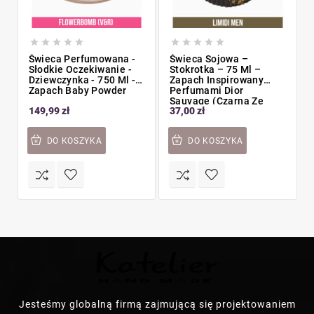










Świeca Perfumowana -
Świeca Sojowa –
Słodkie Oczekiwanie -
Stokrotka – 75 Ml –
Dziewczynka - 750 Ml -
Zapach Inspirowany
Zapach Baby Powder
Perfumami Dior
Sauvage (Czarna Ze
149,99 zł
37,00 zł
Złotymi Zdobieniami)
DO KOSZYKA
DO KOSZYKA
Jesteśmy globalną firmą zajmującą się projektowaniem