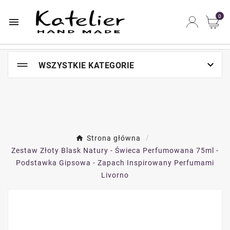
Najszybsze na świecie miejsce zakupów online

0


WSZYSTKIE KATEGORIE
Strona główna
Zestaw Złoty Blask Natury - Świeca Perfumowana 75ml -
Podstawka Gipsowa - Zapach Inspirowany Perfumami
Livorno