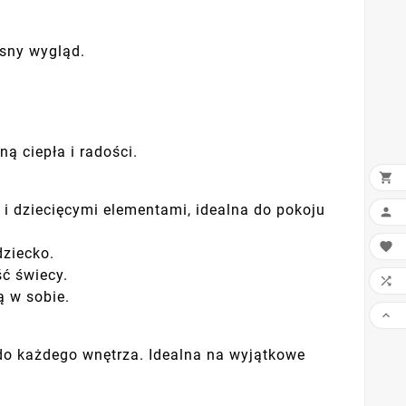
esny wygląd.
ą ciepła i radości.

i dziecięcymi elementami, idealna do pokoju


dziecko.
ć świecy.

 w sobie.

 do każdego wnętrza. Idealna na wyjątkowe