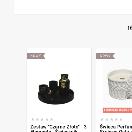
1
NOWY
NOWY










Zestaw "Czarne Złoto" - 3
Świeca Perfu
Elementy - Świecznik -
Srebrna Ostoja