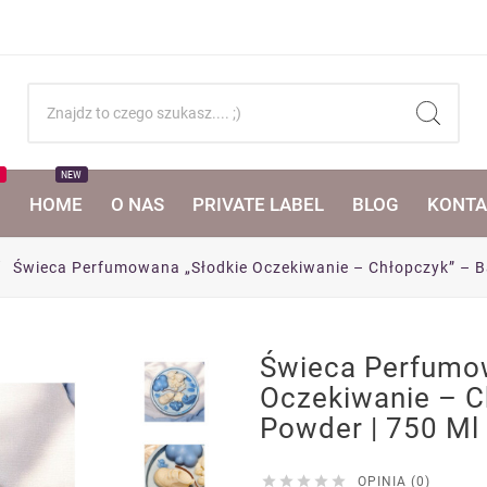
T
NEW
I
HOME
O NAS
PRIVATE LABEL
BLOG
KONTA
Świeca Perfumowana „Słodkie Oczekiwanie – Chłopczyk” – B
Świeca Perfumo
Oczekiwanie – C
Powder | 750 Ml





OPINIA (0)