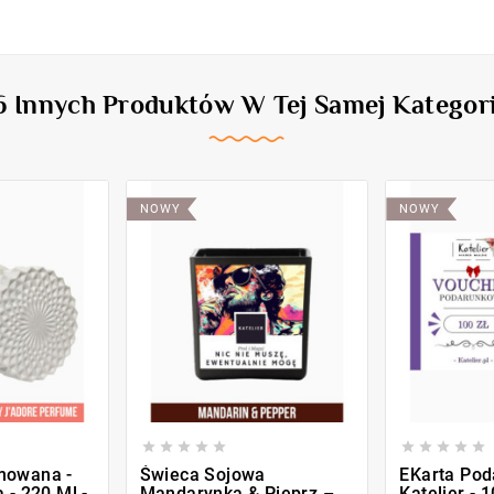
6 Innych Produktów W Tej Samej Kategori
NOWY
NOWY










mowana -
Świeca Sojowa
EKarta Pod
 - 220 Ml -
Mandarynka & Pieprz –
Katelier - 