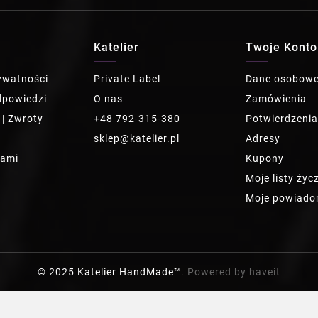
Katelier
Twoje Konto
rywatności
Private Label
Dane osobow
dpowiedzi
O nas
Zamówienia
 | Zwroty
+48 792-315-380
Potwierdzeni
sklep@katelier.pl
Adresy
nami
Kupony
Moje listy życ
Moje powiado
© 2025 Katelier HandMade™
. Powered by haveit