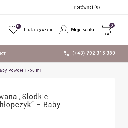
Porównaj
(0)
0
0
Lista życzeń
Moje konto
(+48) 792 315 380

KT
aby Powder | 750 ml
wana „Słodkie
hłopczyk” – Baby