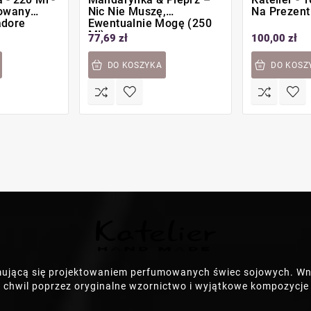
rowany
Nic Nie Muszę,
Na Prezent
adore
Ewentualnie Mogę (250
Ml)
77,69 zł
100,00 zł
DO KOSZYKA
DO KOSZ
mującą się projektowaniem perfumowanych świec sojowych. Wn
 chwil poprzez oryginalne wzornictwo i wyjątkowe kompozycj