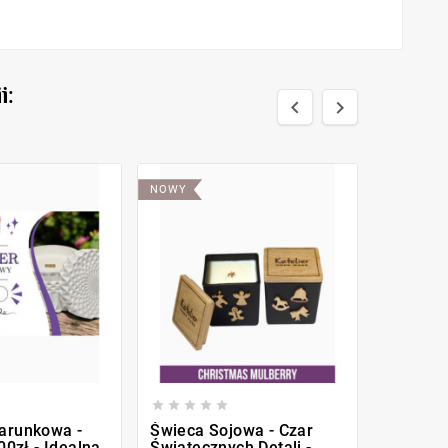
i:


NOWY
NOWY








arunkowa -
Świeca Sojowa - Czar
Drewnia
100zł - Idealna
Świątecznych Detali -
Dekoracy