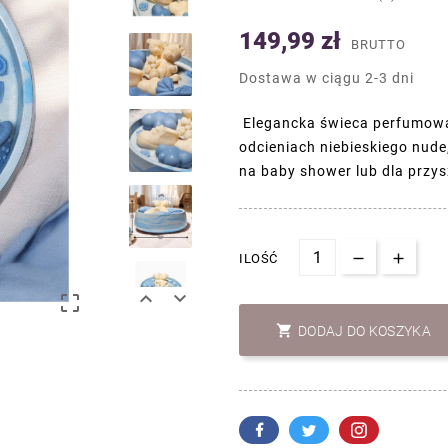
149,99 zł
BRUTTO
Dostawa w ciągu 2-3 dni
Elegancka świeca perfumowa
odcieniach niebieskiego nud
na baby shower lub dla przy
ILOŚĆ




DODAJ DO KOSZYKA