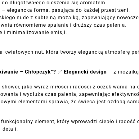
a do długotrwałego cieszenia się aromatem.
 – elegancka forma, pasująca do każdej przestrzeni.
eskiego nude z subtelną mozaiką, zapewniający nowocz
pewnia równomierne spalanie i dłuższy czas palenia.
e i minimalizowanie emisji.
 kwiatowych nut, która tworzy elegancką atmosferę pełn
kiwanie – Chłopczyk”?
✅
Elegancki design
– z mozaiką 
hower, jako wyraz miłości i radości z oczekiwania na 
lowania i wydłuża czas palenia, zapewniając efektywnoś
owymi elementami sprawia, że świeca jest ozdobą samą
 funkcjonalny element, który wprowadzi ciepło i radość
 detali.