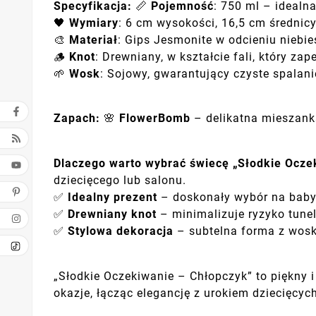
Specyfikacja:
📏
Pojemność
: 750 ml – idealn
🖤
Wymiary
: 6 cm wysokości, 16,5 cm średnicy
🎨
Materiał
: Gips Jesmonite w odcieniu niebi
🪵
Knot
: Drewniany, w kształcie fali, który za
🌱
Wosk
: Sojowy, gwarantujący czyste spalani
Zapach:
🌸
FlowerBomb
– delikatna mieszanka
Dlaczego warto wybrać świecę „Słodkie Ocze
dziecięcego lub salonu.
✅
Idealny prezent
– doskonały wybór na baby s
✅
Drewniany knot
– minimalizuje ryzyko tune
✅
Stylowa dekoracja
– subtelna forma z wosk
„Słodkie Oczekiwanie – Chłopczyk” to piękny i
okazje, łącząc elegancję z urokiem dziecięcych