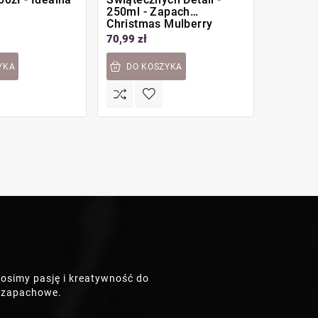
250ml - Zapach
Prostok
Christmas Mulberry
70,99 zł
55,00 zł
YKA
DO KOSZYKA
DO K
osimy pasję i kreatywność do
e zapachowe.