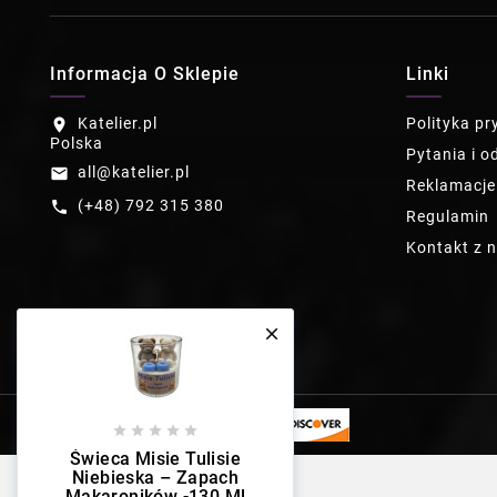
Informacja O Sklepie
Linki
Katelier.pl
Polityka p
location_on
Polska
Pytania i o
all@katelier.pl
email
Reklamacje
(+48) 792 315 380
call
Regulamin
Kontakt z 






Świeca Misie Tulisie
Niebieska – Zapach
Makaroników -130 Ml