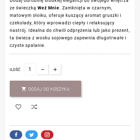
Dodaj odrobinę słodkiej elegancji do swojego wnętrza
ze świeczką
Weź Mnie
. Zamknięta w czarnym,
matowym słoiku, oferuje kuszący aromat gruszki i
czekolady, który wprowadzi ciepły i relaksujący
nastrój. Idealna do chwili odprężenia lub jako prezent,
ta świeca z wosku sojowego zapewnia długotrwałe i
czyste spalanie.
ILOŚĆ

DODAJ DO KOSZYKA