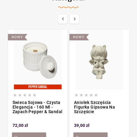


NOWY
NOWY










Świeca Sojowa - Czysta
Aniołek Szczęścia
Elegancja - 160 Ml -
Figurka Gipsowa Na
Zapach Pepper & Sandal
Szczęście
72,00 zł
39,00 zł