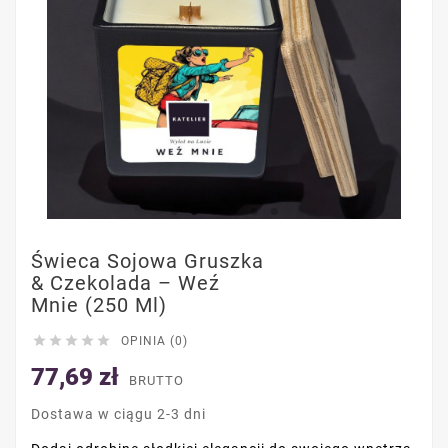
Świeca Sojowa Gruszka
& Czekolada – Weź
Mnie (250 Ml)





OPINIA (0)
77,69 zł
BRUTTO
Dostawa w ciągu 2-3 dni