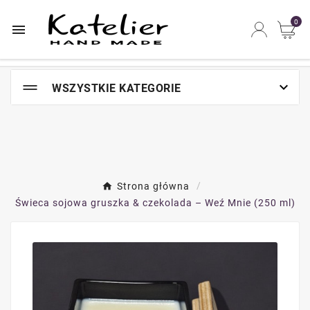
Najszybsze na świecie miejsce zakupów online

0


WSZYSTKIE KATEGORIE
Strona główna
Świeca sojowa gruszka & czekolada – Weź Mnie (250 ml)