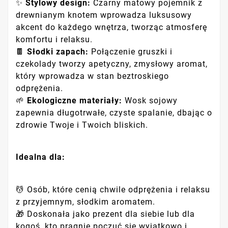
✨
Stylowy design:
Czarny matowy pojemnik z
drewnianym knotem wprowadza luksusowy
akcent do każdego wnętrza, tworząc atmosferę
komfortu i relaksu.
🍫
Słodki zapach:
Połączenie gruszki i
czekolady tworzy apetyczny, zmysłowy aromat,
który wprowadza w stan beztroskiego
odprężenia.
🌱
Ekologiczne materiały:
Wosk sojowy
zapewnia długotrwałe, czyste spalanie, dbając o
zdrowie Twoje i Twoich bliskich.
Idealna dla:
💆 Osób, które cenią chwile odprężenia i relaksu
z przyjemnym, słodkim aromatem.
🎁 Doskonała jako prezent dla siebie lub dla
kogoś, kto pragnie poczuć się wyjątkowo i