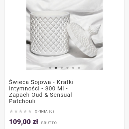
Świeca Sojowa - Kratki
Intymności - 300 Ml -
Zapach Oud & Sensual
Patchouli





OPINIA (0)
109,00 zł
BRUTTO