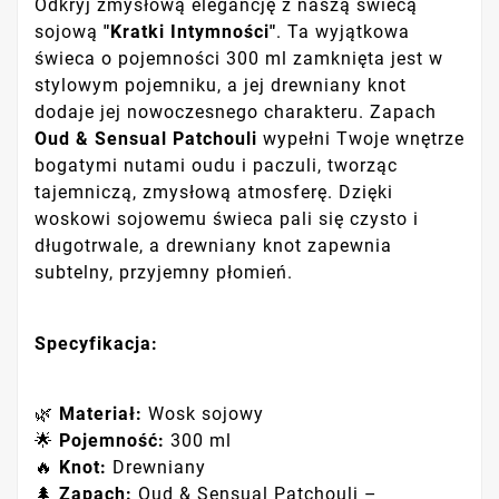
Odkryj zmysłową elegancję z naszą świecą
sojową
"Kratki Intymności"
. Ta wyjątkowa
świeca o pojemności 300 ml zamknięta jest w
stylowym pojemniku, a jej drewniany knot
dodaje jej nowoczesnego charakteru. Zapach
Oud & Sensual Patchouli
wypełni Twoje wnętrze
bogatymi nutami oudu i paczuli, tworząc
tajemniczą, zmysłową atmosferę. Dzięki
woskowi sojowemu świeca pali się czysto i
długotrwale, a drewniany knot zapewnia
subtelny, przyjemny płomień.
Specyfikacja:
🌿
Materiał:
Wosk sojowy
🌟
Pojemność:
300 ml
🔥
Knot:
Drewniany
🌲
Zapach:
Oud & Sensual Patchouli –