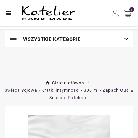
Najszybsze na świecie miejsce zakupów online

0


WSZYSTKIE KATEGORIE
Strona główna
Świeca Sojowa - Kratki intymności - 300 ml - Zapach Oud &
Sensual Patchouli