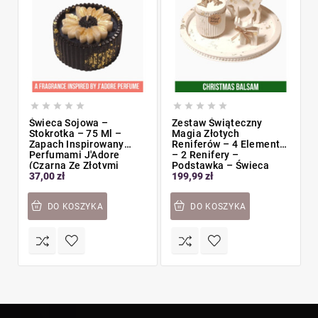










Świeca Sojowa –
Zestaw Świąteczny
Stokrotka – 75 Ml –
Magia Złotych
Zapach Inspirowany
Reniferów – 4 Elementy
Perfumami J'Adore
– 2 Renifery –
(Czarna Ze Złotymi
Podstawka – Świeca
37,00 zł
199,99 zł
Zdobieniami)
Sojowa O Zapachu
Christmas Balsam
DO KOSZYKA
DO KOSZYKA