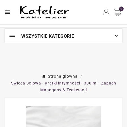
Najszybsze na świecie miejsce zakupów online

0


WSZYSTKIE KATEGORIE
Strona główna
Świeca Sojowa - Kratki intymności - 300 ml - Zapach
Mahogany & Teakwood