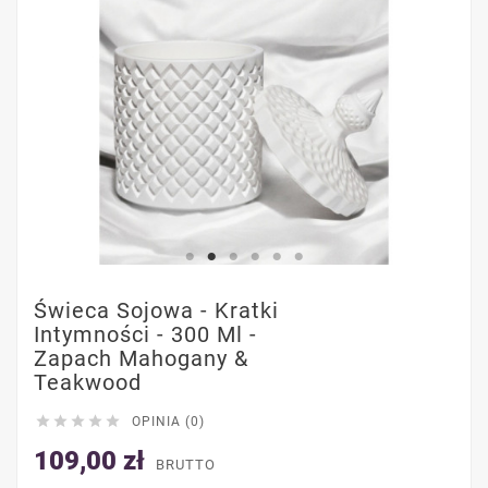
Świeca Sojowa - Kratki
Intymności - 300 Ml -
Zapach Mahogany &
Teakwood





OPINIA (0)
109,00 zł
BRUTTO