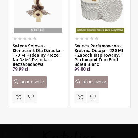










Świeca Sojowa -
Świeca Perfumowana -
Słonecznik Dla Dziadka -
Srebrna Ostoja - 220 Ml
170 Ml - Idealny Prezent
- Zapach Inspirowany
Na Dzień Dziadka -
Perfumami Tom Ford
Bezzapachowa
Soleil Blanc
79,99 zł
99,00 zł
DO KOSZYKA
DO KOSZYKA