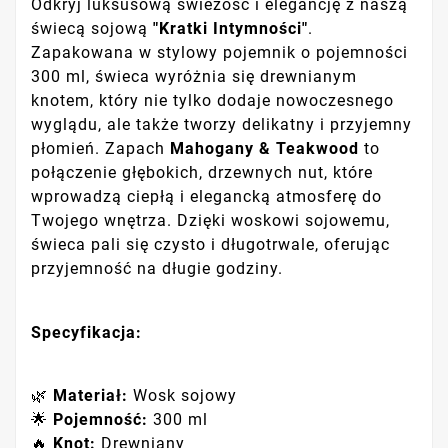
Odkryj luksusową świeżość i elegancję z naszą
świecą sojową
"Kratki Intymności"
.
Zapakowana w stylowy pojemnik o pojemności
300 ml, świeca wyróżnia się drewnianym
knotem, który nie tylko dodaje nowoczesnego
wyglądu, ale także tworzy delikatny i przyjemny
płomień. Zapach
Mahogany & Teakwood
to
połączenie głębokich, drzewnych nut, które
wprowadzą ciepłą i elegancką atmosferę do
Twojego wnętrza. Dzięki woskowi sojowemu,
świeca pali się czysto i długotrwale, oferując
przyjemność na długie godziny.
Specyfikacja:
🌿
Materiał:
Wosk sojowy
🌟
Pojemność:
300 ml
🔥
Knot:
Drewniany