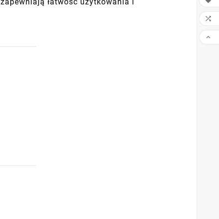

ż zapewniają łatwość użytkowania i

