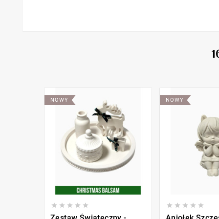
1
NOWY
NOWY










Zestaw Świąteczny -
Aniołek Szczę