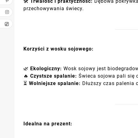
🛠️
Trwałość i praktyczność:
Dębowa pokrywka i
przechowywania świecy.
Korzyści z wosku sojowego:
🌿
Ekologiczny:
Wosk sojowy jest biodegradow
🔥
Czystsze spalanie:
Świeca sojowa pali się 
⏳
Wolniejsze spalanie:
Dłuższy czas palenia 
Idealna na prezent: