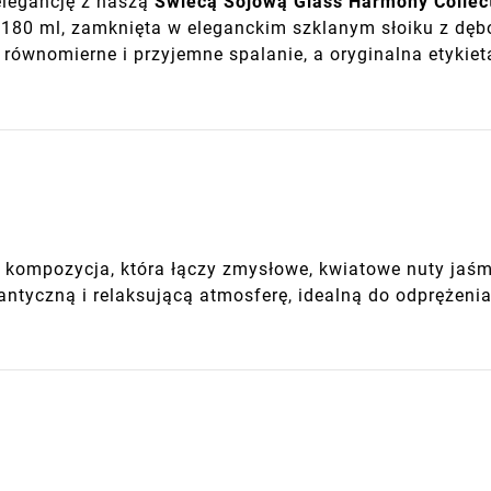
legancję z naszą
Świecą Sojową Glass Harmony Collec
 180 ml, zamknięta w eleganckim szklanym słoiku z dę
równomierne i przyjemne spalanie, a oryginalna etykiet
 kompozycja, która łączy zmysłowe, kwiatowe nuty jaśm
ntyczną i relaksującą atmosferę, idealną do odprężenia