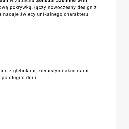
tion
w zapachu
Sensual Jasmine with
bową pokrywką, łączy nowoczesny design z
a nadaje świecy unikalnego charakteru.
inu z głębokimi, ziemistymi akcentami
 po długim dniu.