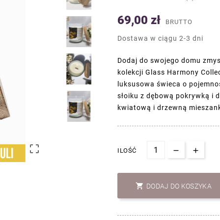
69,00 zł
BRUTTO
Dostawa w ciągu 2-3 dni
Dodaj do swojego domu zmysł
kolekcji Glass Harmony Colle
luksusowa świeca o pojemno
słoiku z dębową pokrywką i 
kwiatową i drzewną mieszanką

ILOŚĆ

DODAJ DO KOSZYKA