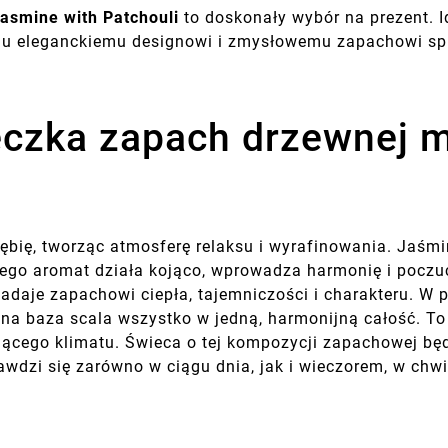
asmine with Patchouli
to doskonały wybór na prezent. Id
mu eleganckiemu designowi i zmysłowemu zapachowi spra
czka zapach drzewnej mi
głębię, tworząc atmosferę relaksu i wyrafinowania. Jaś
 Jego aromat działa kojąco, wprowadza harmonię i poczuc
 nadaje zapachowi ciepła, tajemniczości i charakteru. 
a baza scala wszystko w jedną, harmonijną całość. To 
jącego klimatu. Świeca o tej kompozycji zapachowej będ
awdzi się zarówno w ciągu dnia, jak i wieczorem, w chw