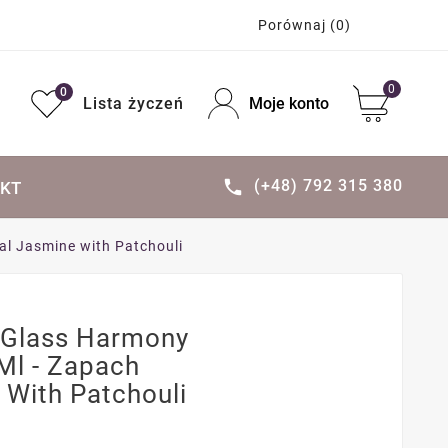
Porównaj
(0)
0
0
Lista życzeń
Moje konto
(+48) 792 315 380

KT
al Jasmine with Patchouli
 Glass Harmony
 Ml - Zapach
 With Patchouli