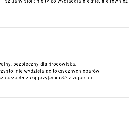
 szklany słoik nie tylko wyglądają pięknie, ale równie
alny, bezpieczny dla środowiska.
czysto, nie wydzielając toksycznych oparów.
oznacza dłuższą przyjemność z zapachu.