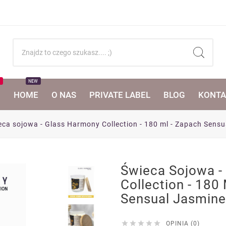
T
NEW
I
HOME
O NAS
PRIVATE LABEL
BLOG
KONTA
eca sojowa - Glass Harmony Collection - 180 ml - Zapach Sensu
Świeca Sojowa -
Collection - 180
Sensual Jasmine





OPINIA (0)