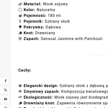
🌿
Materiał:
Wosk sojowy
⚪
Kolor:
Naturalny
🍯
Pojemność:
180 ml
🥄
Pojemnik:
Szklany słoik
🌳
Pokrywka:
Dębowa
🪵
Knot:
Drewniany
🌸
Zapach:
Sensual Jasmine with Patchouli
Cechy:
💎
Elegancki design:
Szklany słoik z dębową p
🌹
Zmysłowy zapach:
Kompozycja kwiatowego j
🌱
Ekologiczność:
Wosk sojowy jest biodegrad
🪵
Drewniany knot:
Zapewnia równomierne spal