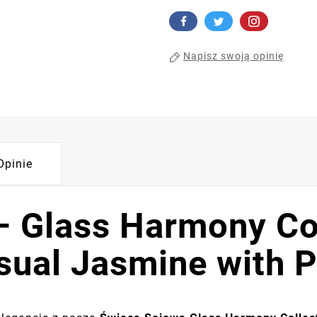
Napisz swoją opinię
Opinie
 Glass Harmony Col
sual Jasmine with P