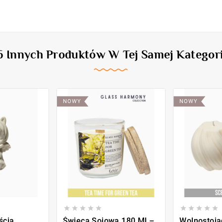
6 Innych Produktów W Tej Samej Kategori
NOWY
NOWY










ścia
Świeca Sojowa 180 Ml –
Wolnostoją