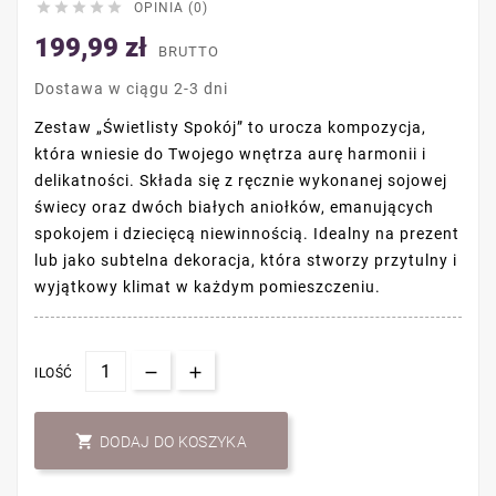





OPINIA (0)
199,99 zł
BRUTTO
Dostawa w ciągu 2-3 dni
Zestaw „Świetlisty Spokój” to urocza kompozycja,
która wniesie do Twojego wnętrza aurę harmonii i
delikatności. Składa się z ręcznie wykonanej sojowej
świecy oraz dwóch białych aniołków, emanujących
spokojem i dziecięcą niewinnością. Idealny na prezent
lub jako subtelna dekoracja, która stworzy przytulny i
wyjątkowy klimat w każdym pomieszczeniu.
ILOŚĆ

DODAJ DO KOSZYKA