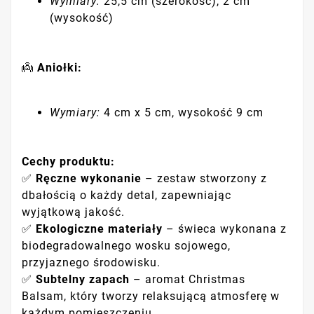
Wymiary:
25,5 cm (szerokość), 2 cm
(wysokość)
👼
Aniołki:
Wymiary:
4 cm x 5 cm, wysokość 9 cm
Cechy produktu:
✅
Ręczne wykonanie
– zestaw stworzony z
dbałością o każdy detal, zapewniając
wyjątkową jakość.
✅
Ekologiczne materiały
– świeca wykonana z
biodegradowalnego wosku sojowego,
przyjaznego środowisku.
✅
Subtelny zapach
– aromat Christmas
Balsam, który tworzy relaksującą atmosferę w
każdym pomieszczeniu.