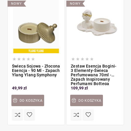
NOWY
NOWY










Świeca Sojowa - Złocona
Zestaw Esencja Bogini-
Esencja - 90 Ml - Zapach
3 Elementy-Świeca
Ylang Ylang Symphony
Perfumowana 70ml -
Zapach Inspirowany
Perfumami Bottega
49,99 zł
109,99 zł
DO KOSZYKA
DO KOSZYKA