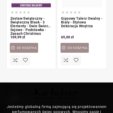










Zestaw Świąteczny -
Gipsowy Talerz Owalny -
Świąteczny Blask - 3
Biały - Stylowa
Elementy - Dwie Świece
Dekoracja Wnętrza
Sojowe - Podstawka -
Zapach Christmas
109,99 zł
65,00 zł
Mulberry
DO KOSZYKA
DO KOSZYKA
Jesteśmy globalną firmą zajmującą się projektowaniem
perfumowanych świec sojowych. Wnosimy pasję i