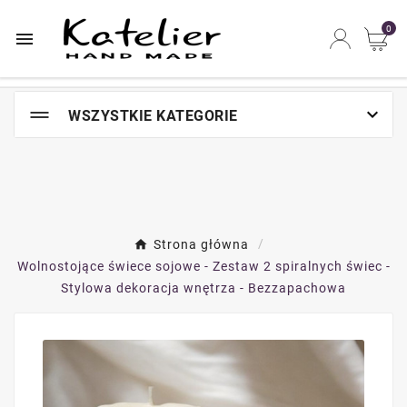
Najszybsze na świecie miejsce zakupów online

0


WSZYSTKIE KATEGORIE
Strona główna
Wolnostojące świece sojowe - Zestaw 2 spiralnych świec -
Stylowa dekoracja wnętrza - Bezzapachowa