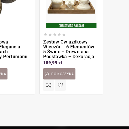








jowa
Zestaw Gwiazdkowy
Świeca 
legancja-
Wieczór – 6 Elementów –
Esencja 
pach
5 Świec – Drewniana
Citrus 
ny Perfumami
Podstawka – Dekoracja
Na Boże Narodzenie –
189,99 zł
49,99 zł
Zapach Christmas
Balsam
YKA
DO KOSZYKA
DO K