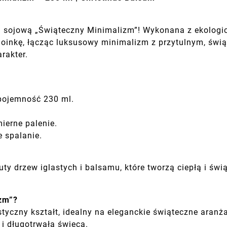
ą sojową „Świąteczny Minimalizm”! Wykonana z ekologi
oinkę, łącząc luksusowy minimalizm z przytulnym, świą
rakter.
 pojemność 230 ml.
ierne palenie.
e spalanie.
ty drzew iglastych i balsamu, które tworzą ciepłą i świ
zm”?
yczny kształt, idealny na eleganckie świąteczne aranża
 i długotrwała świeca.