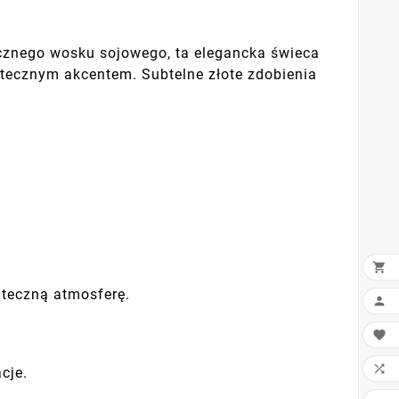
cznego wosku sojowego, ta elegancka świeca
tecznym akcentem. Subtelne złote zdobienia

ąteczną atmosferę.



cje.