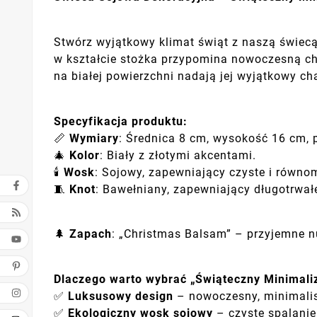
Stwórz wyjątkowy klimat świąt z naszą świec
w kształcie stożka przypomina nowoczesną ch
na białej powierzchni nadają jej wyjątkowy cha
Specyfikacja produktu:
📏
Wymiary
: Średnica 8 cm, wysokość 16 cm,
🎄
Kolor
: Biały z złotymi akcentami.
🕯
Wosk
: Sojowy, zapewniający czyste i równom
🧵
Knot
: Bawełniany, zapewniający długotrwał
🌲
Zapach
: „Christmas Balsam” – przyjemne nu
Dlaczego warto wybrać „Świąteczny Minimali
✅
Luksusowy design
– nowoczesny, minimalist
✅
Ekologiczny wosk sojowy
– czyste spalanie