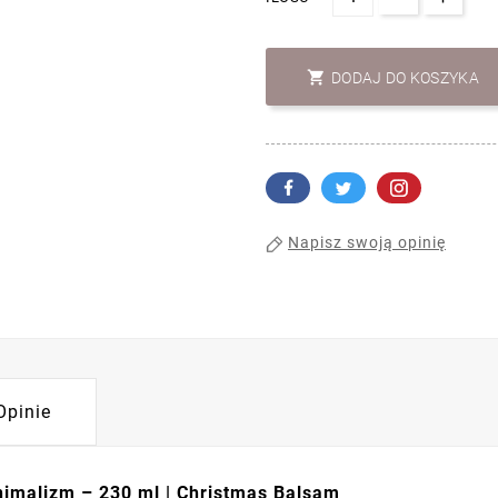

DODAJ DO KOSZYKA
Napisz swoją opinię
Opinie
imalizm – 230 ml | Christmas Balsam