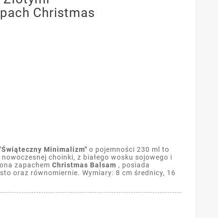
apach Christmas
"Świąteczny Minimalizm"
o pojemności 230 ml to
 nowoczesnej choinki, z białego wosku sojowego i
niona zapachem
Christmas Balsam
, posiada
zysto oraz równomiernie. Wymiary: 8 cm średnicy, 16