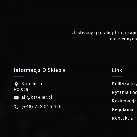
Jesteśmy globalną firmą zaj
codziennych
Informacja O Sklepie
Linki
Katelier.pl
Polityka p
location_on
Polska
Pytania i o
all@katelier.pl
email
Reklamacje
(+48) 792 315 380
call
Regulamin
Kontakt z 