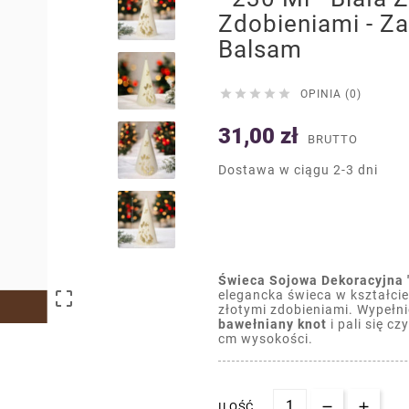
Zdobieniami - Z
Balsam





OPINIA (0)
31,00 zł
BRUTTO
Dostawa w ciągu 2-3 dni
Świeca Sojowa Dekoracyjna 

elegancka świeca w kształcie
złotymi zdobieniami. Wypeł
bawełniany knot
i pali się c
cm wysokości.
ILOŚĆ