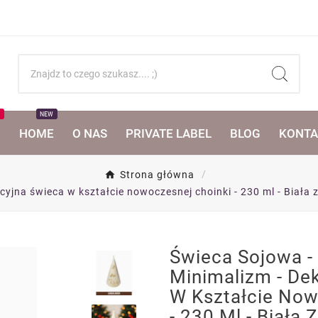
T
NEW
I
HOME
O NAS
PRIVATE LABEL
BLOG
KONTA
Strona główna
yjna świeca w kształcie nowoczesnej choinki - 230 ml - Biała
Świeca Sojowa -
Minimalizm - De
W Kształcie Now
- 230 Ml - Biała 