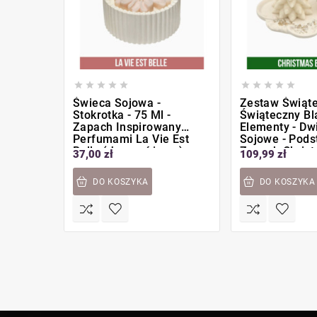










Świeca Sojowa -
Zestaw Świąte
Stokrotka - 75 Ml -
Świąteczny Bla
Zapach Inspirowany
Elementy - Dw
Perfumami La Vie Est
Sojowe - Pods
Belle (jasnoróżowa)
Zapach Chris
37,00 zł
109,99 zł
Balsam
DO KOSZYKA
DO KOSZYKA