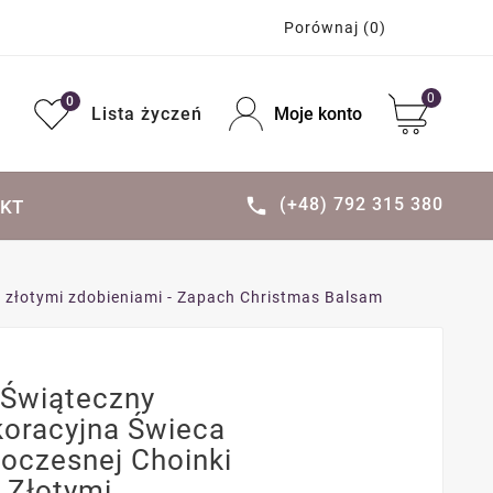
Porównaj
(0)
0
0
Lista życzeń
Moje konto
(+48) 792 315 380

KT
 z złotymi zdobieniami - Zapach Christmas Balsam
 Świąteczny
koracyjna Świeca
oczesnej Choinki
Z Złotymi