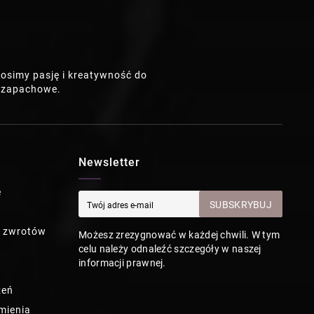
osimy pasję i kreatywność do
e zapachowe.
Newsletter
e
SUBSKRYBUJ
a zwrotów
Możesz zrezygnować w każdej chwili. W tym
celu należy odnaleźć szczegóły w naszej
informacji prawnej.
zeń
mienia