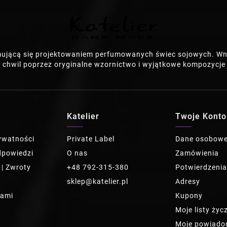
mującą się projektowaniem perfumowanych świec sojowych. Wn
 chwil poprzez oryginalne wzornictwo i wyjątkowe kompozycj
Katelier
Twoje Konto
rywatności
Private Label
Dane osobow
dpowiedzi
O nas
Zamówienia
 | Zwroty
+48 792-315-380
Potwierdzeni
sklep@katelier.pl
Adresy
nami
Kupony
Moje listy życ
Moje powiado