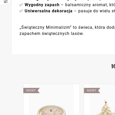
✅
Wygodny zapach
– balsamiczny aromat, któ
✅
Uniwersalna dekoracja
– pasuje do wielu s
„Świąteczny Minimalizm” to świeca, która doda
zapachem świątecznych lasów.
1
NOWY
NOWY