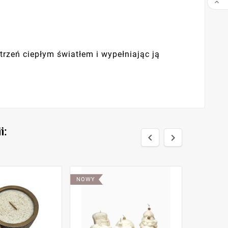

trzeń ciepłym światłem i wypełniając ją
i:


NOWY
NOWY