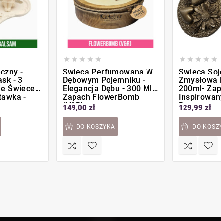










czny -
Świeca Perfumowana W
Świeca So
sk - 3
Dębowym Pojemniku -
Zmysłowa E
ie Świece
Elegancja Dębu - 300 Ml -
200ml- Za
tawka -
Zapach FlowerBomb
Inspirowa
tmas
(V&R)
Bottega
149,00 zł
129,99 zł
DO KOSZYKA
DO KOSZ