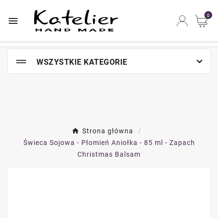
Najszybsze na świecie miejsce zakupów online

0


WSZYSTKIE KATEGORIE
Strona główna
Świeca Sojowa - Płomień Aniołka - 85 ml - Zapach
Christmas Balsam