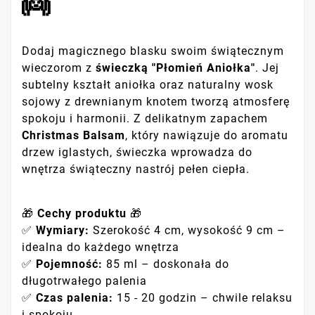
👼
Dodaj magicznego blasku swoim świątecznym
wieczorom z
świeczką "Płomień Aniołka"
. Jej
subtelny kształt aniołka oraz naturalny wosk
sojowy z drewnianym knotem tworzą atmosferę
spokoju i harmonii. Z delikatnym zapachem
Christmas Balsam
, który nawiązuje do aromatu
drzew iglastych, świeczka wprowadza do
wnętrza świąteczny nastrój pełen ciepła.
🎁
Cechy produktu
🎁
✅
Wymiary:
Szerokość 4 cm, wysokość 9 cm –
idealna do każdego wnętrza
✅
Pojemność:
85 ml – doskonała do
długotrwałego palenia
✅
Czas palenia:
15 - 20 godzin – chwile relaksu
i spokoju