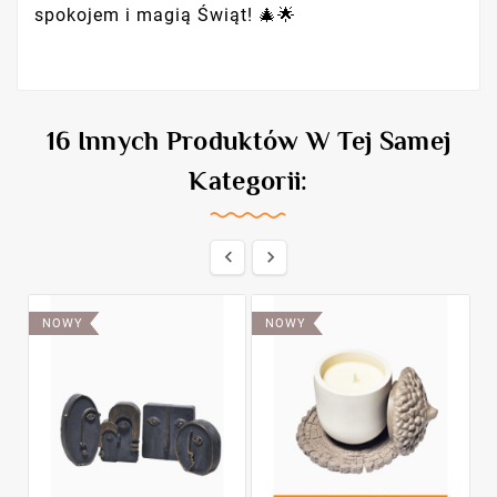
spokojem i magią Świąt! 🎄🌟
16 Innych Produktów W Tej Samej
Kategorii:


NOWY
NOWY