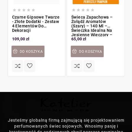










Czarne Gipsowe Twarze
Świeca Zapachowa –
- Złote Dodatki - Zestaw
Żołądź Aromatów
4 Elementów Do
(Szary) – 140 Ml –
Dekoracji
Świeczka Idealna Na
Jesienne Wieczory –
109,00 zł
65,00 zł
Zapach Perfectly
Pumpkin
DO KOSZYKA
DO KOSZYKA
Jesteśmy globalną firmą zajmującą się projektowaniem
perfumowanych świec sojowych. Wnosimy pasję i
kreatywność do codziennych chwil poprzez oryginalne