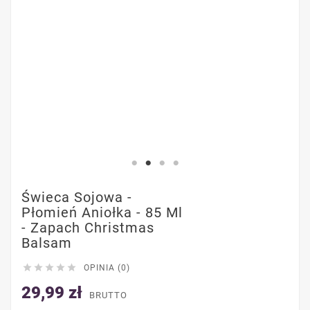
Świeca Sojowa -
Płomień Aniołka - 85 Ml
- Zapach Christmas
Balsam





OPINIA (0)
29,99 zł
BRUTTO