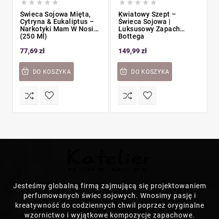










Świeca Sojowa Mięta,
Kwiatowy Szept –
Cytryna & Eukaliptus –
Świeca Sojowa |
Narkotyki Mam W Nosie
Luksusowy Zapach
(250 Ml)
Bottega
77,69 zł
149,99 zł
DO KOSZYKA
DO KOSZYKA
Jesteśmy globalną firmą zajmującą się projektowaniem
perfumowanych świec sojowych. Wnosimy pasję i
kreatywność do codziennych chwil poprzez oryginalne
wzornictwo i wyjątkowe kompozycje zapachowe.