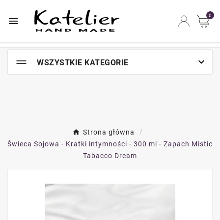
Najszybsze na świecie miejsce zakupów online

0


WSZYSTKIE KATEGORIE
Strona główna
Świeca Sojowa - Kratki intymności - 300 ml - Zapach Mistic
Tabacco Dream