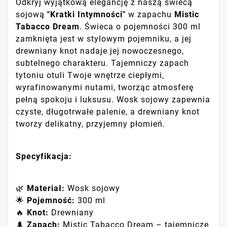
Odkryj wyjątkową elegancję z naszą świecą
sojową
"Kratki Intymności"
w zapachu
Mistic
Tabacco Dream
. Świeca o pojemności 300 ml
zamknięta jest w stylowym pojemniku, a jej
drewniany knot nadaje jej nowoczesnego,
subtelnego charakteru. Tajemniczy zapach
tytoniu otuli Twoje wnętrze ciepłymi,
wyrafinowanymi nutami, tworząc atmosferę
pełną spokoju i luksusu. Wosk sojowy zapewnia
czyste, długotrwałe palenie, a drewniany knot
tworzy delikatny, przyjemny płomień.
Specyfikacja:
🌿
Materiał:
Wosk sojowy
🌟
Pojemność:
300 ml
🔥
Knot:
Drewniany
🌲
Zapach:
Mistic Tabacco Dream – tajemnicze