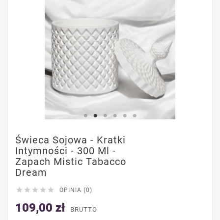
Świeca Sojowa - Kratki
Intymności - 300 Ml -
Zapach Mistic Tabacco
Dream





OPINIA (0)
109,00 zł
BRUTTO