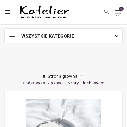
Najszybsze na świecie miejsce zakupów online

0


WSZYSTKIE KATEGORIE
Strona główna
Podstawka Gipsowa - Szary Blask Wydm