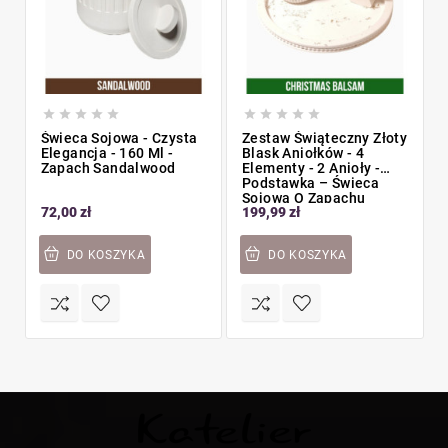










Świeca Sojowa - Czysta
Zestaw Świąteczny Złoty
Elegancja - 160 Ml -
Blask Aniołków - 4
Zapach Sandalwood
Elementy - 2 Anioły -
Podstawka – Świeca
Sojowa O Zapachu
72,00 zł
199,99 zł
Christmas Balsam
DO KOSZYKA
DO KOSZYKA