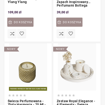
Ylang Ylang
Zapach Inspirowany
Perfumami Bottega
109,00 zł
39,00 zł
DO KOSZYKA
DO KOSZYKA
NOWY
NOWY










Świeca Perfumowana -
Zestaw Royal Elegance -
Złota Harmonia - 70 Ml -
4 Elementy - Świeca