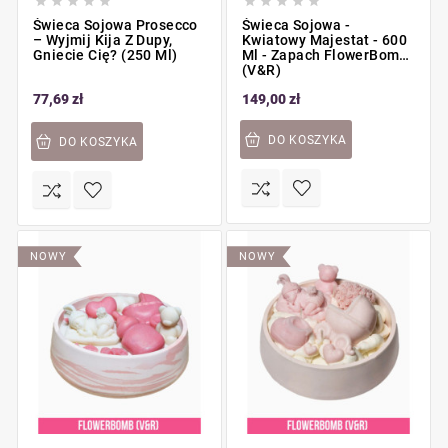










Świeca Sojowa Prosecco
Świeca Sojowa -
– Wyjmij Kija Z Dupy,
Kwiatowy Majestat - 600
Gniecie Cię? (250 Ml)
Ml - Zapach FlowerBomb
(V&R)
77,69 zł
149,00 zł
DO KOSZYKA
DO KOSZYKA
NOWY
NOWY