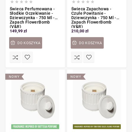










Świeca Perfumowana -
Świeca Zapachowa -
Słodkie Oczekiwanie -
Czułe Powitanie -
Dziewczynka - 750 Ml -
Dziewczynka - 750 Ml -
Zapach FlowerBomb
Zapach FlowerBomb
(V&R)
(V&R)
149,99 zł
210,00 zł
DO KOSZYKA
DO KOSZYKA
NOWY
NOWY