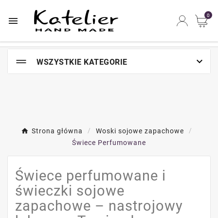
Najszybsze na świecie miejsce zakupów online

0


WSZYSTKIE KATEGORIE
Strona główna
Woski sojowe zapachowe
Świece Perfumowane
Świece perfumowane i
świeczki sojowe
zapachowe – nastrojowy