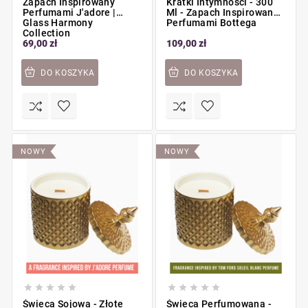
Zapach Inspirowany
Kratki Intymności - 300
Perfumami J'adore |
Ml - Zapach Inspirowany
Glass Harmony
Perfumami Bottega
Collection
69,00 zł
109,00 zł
DO KOSZYKA
DO KOSZYKA
NOWY
NOWY










Świeca Sojowa - Złote
Świeca Perfumowana -