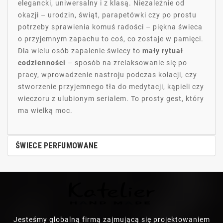
elegancki, uniwersalny i z klasą. Niezależnie od
okazji – urodzin, świąt, parapetówki czy po prostu
potrzeby sprawienia komuś radości – piękna świeca
o przyjemnym zapachu to coś, co zostaje w pamięci.
Dla wielu osób zapalenie świecy to
mały rytuał
codzienności
– sposób na zrelaksowanie się po
pracy, wprowadzenie nastroju podczas kolacji, czy
stworzenie przyjemnego tła do medytacji, kąpieli czy
wieczoru z ulubionym serialem. To prosty gest, który
ma wielką moc.
ŚWIECE PERFUMOWANE
Jesteśmy globalną firmą zajmującą się projektowaniem