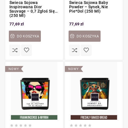
Świeca Sojowa
Świeca Sojowa Baby
Inspirowana Dior
Powder – Synek, Nie
Sauvage – 0,7 Zgłoś Się
Pie*dol (250 Ml)
(250 Ml)
77,69 zł
77,69 zł
DO KOSZYKA
DO KOSZYKA
NOWY
NOWY









