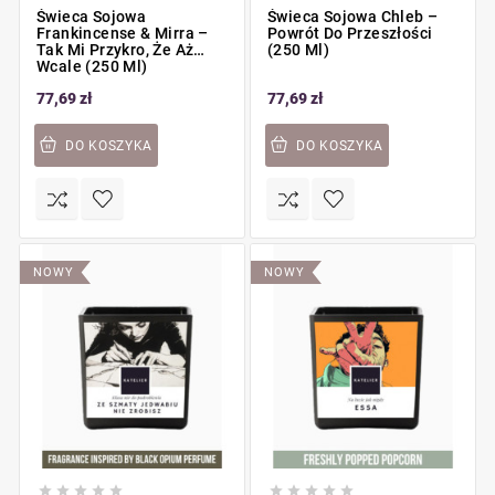
Świeca Sojowa
Świeca Sojowa Chleb –
Frankincense & Mirra –
Powrót Do Przeszłości
Tak Mi Przykro, Że Aż
(250 Ml)
Wcale (250 Ml)
77,69 zł
77,69 zł
DO KOSZYKA
DO KOSZYKA
NOWY
NOWY









