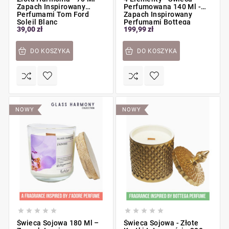
Zapach Inspirowany
Perfumowana 140 Ml -
Perfumami Tom Ford
Zapach Inspirowany
Soleil Blanc
Perfumami Bottega
39,00 zł
199,99 zł
DO KOSZYKA
DO KOSZYKA
NOWY
NOWY










Świeca Sojowa 180 Ml –
Świeca Sojowa - Złote