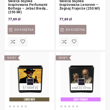
Świeca Sojowa
Świeca Sojowa
Inspirowana Perfumami
Inspirowana Lenorem –
Bottega – Jebać Biedę
Żegnaj Frajerze (250 Ml)
(250 Ml)
77,69 zł
77,69 zł
DO KOSZYKA
DO KOSZYKA
NOWY
NOWY









