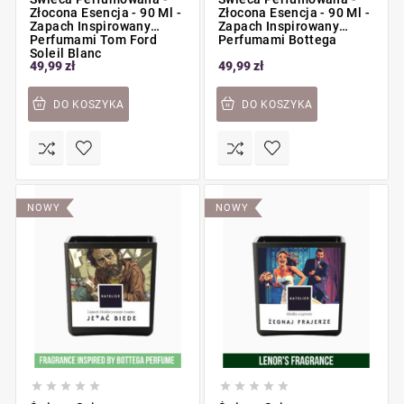
Złocona Esencja - 90 Ml -
Złocona Esencja - 90 Ml -
Zapach Inspirowany
Zapach Inspirowany
Perfumami Tom Ford
Perfumami Bottega
Soleil Blanc
49,99 zł
49,99 zł
DO KOSZYKA
DO KOSZYKA
NOWY
NOWY









