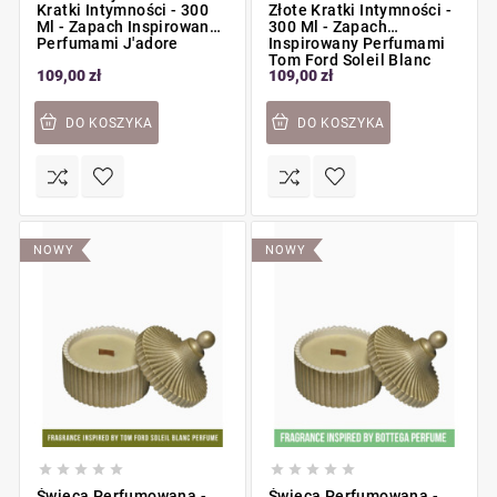
Kratki Intymności - 300
Złote Kratki Intymności -
Ml - Zapach Inspirowany
300 Ml - Zapach
Perfumami J'adore
Inspirowany Perfumami
Tom Ford Soleil Blanc
109,00 zł
109,00 zł
DO KOSZYKA
DO KOSZYKA
NOWY
NOWY










Świeca Perfumowana -
Świeca Perfumowana -