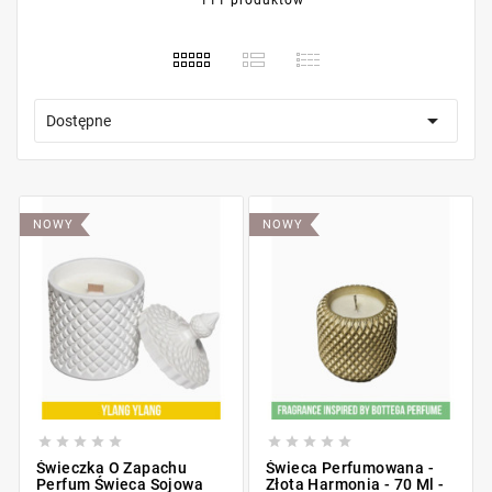
111 produktów

Dostępne
NOWY
NOWY










Świeczka O Zapachu
Świeca Perfumowana -
Perfum Świeca Sojowa
Złota Harmonia - 70 Ml -