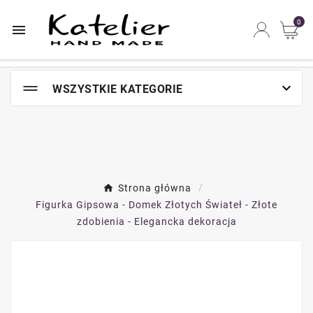
Najszybsze na świecie miejsce zakupów online

0


WSZYSTKIE KATEGORIE
Strona główna
Figurka Gipsowa - Domek Złotych Świateł - Złote
zdobienia - Elegancka dekoracja