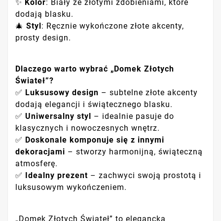
✨
Kolor
: Biały ze złotymi zdobieniami, które
dodają blasku.
🎄
Styl
: Ręcznie wykończone złote akcenty,
prosty design.
Dlaczego warto wybrać „Domek Złotych
Świateł”?
✅
Luksusowy design
– subtelne złote akcenty
dodają elegancji i świątecznego blasku.
✅
Uniwersalny styl
– idealnie pasuje do
klasycznych i nowoczesnych wnętrz.
✅
Doskonale komponuje się z innymi
dekoracjami
– stworzy harmonijną, świąteczną
atmosferę.
✅
Idealny prezent
– zachwyci swoją prostotą i
luksusowym wykończeniem.
„Domek Złotych Świateł” to elegancka