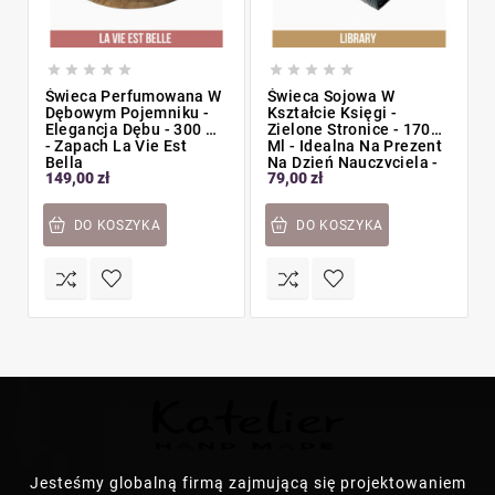










Świeca Perfumowana W
Świeca Sojowa W
Dębowym Pojemniku -
Kształcie Księgi -
Elegancja Dębu - 300 Ml
Zielone Stronice - 170
- Zapach La Vie Est
Ml - Idealna Na Prezent
Bella
Na Dzień Nauczyciela -
149,00 zł
79,00 zł
Zapach Biblioteki
DO KOSZYKA
DO KOSZYKA
Jesteśmy globalną firmą zajmującą się projektowaniem