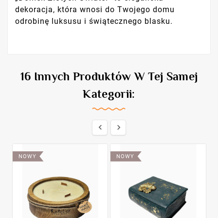
dekoracja, która wnosi do Twojego domu
odrobinę luksusu i świątecznego blasku.
16 Innych Produktów W Tej Samej
Kategorii:


NOWY
NOWY