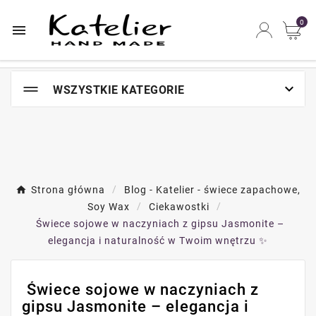
Najszybsze na świecie miejsce zakupów online

0


WSZYSTKIE KATEGORIE
Strona główna
Blog - Katelier - świece zapachowe,
Soy Wax
Ciekawostki
️ Świece sojowe w naczyniach z gipsu Jasmonite –
elegancja i naturalność w Twoim wnętrzu ✨
️ Świece sojowe w naczyniach z
gipsu Jasmonite – elegancja i