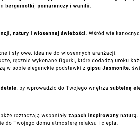
em
bergamotki, pomarańczy i wanilii
.
ncji, natury i wiosennej świeżości
. Wśród wielkanocnyc
ne i stylowe, idealne do wiosennych aranżacji.
cze, ręcznie wykonane figurki, które dodadzą uroku ka
zą w sobie eleganckie podstawki z
gipsu Jasmonite
, św
 detale
, by wprowadzić do Twojego wnętrza
subtelną el
 także roztaczają wspaniały
zapach inspirowany naturą
.
ie do Twojego domu atmosferę relaksu i ciepła.