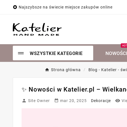

Najszybsze na świecie miejsce zakupów online
HO
NOWOŚC
WSZYSTKIE KATEGORIE
Strona główna
Blog - Katelier - 
✨ Nowości w Katelier.pl – Wielkano



Site Owner
mar 20, 2025
Dekoracje
Vi