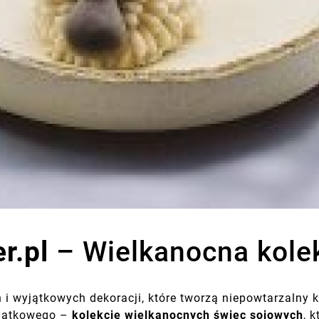
er.pl
– Wielkanocna kolekc
ń i wyjątkowych dekoracji, które tworzą niepowtarzaln
yjątkowego –
kolekcję wielkanocnych świec sojowych
, 