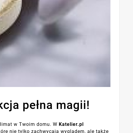
ja pełna magii! ️
y klimat w Twoim domu. W
Katelier.pl
które nie tylko zachwycają wyglądem, ale także