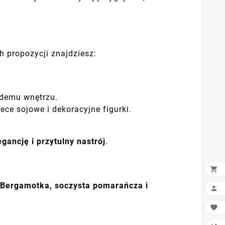
h propozycji znajdziesz:
żdemu wnętrzu.
iece sojowe i dekoracyjne figurki.
egancję i przytulny nastrój
.

Bergamotka, soczysta pomarańcza i

