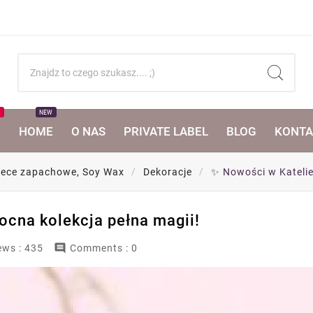
T
NEW
I
HOME
O NAS
PRIVATE LABEL
BLOG
KONTA
świece zapachowe, Soy Wax
Dekoracje
✨ Nowości w Katelier
cna kolekcja pełna magii! ️

ews :
435
Comments : 0